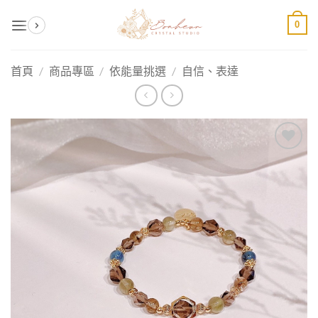
Skip
0
to
content
首頁
/
商品專區
/
依能量挑選
/
自信、表達
加入
收藏