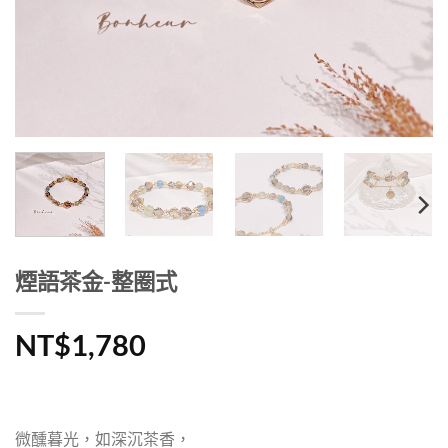
煙語茶金-整圈式
NT$
1,780
微醺暮光，如深沉茶香，