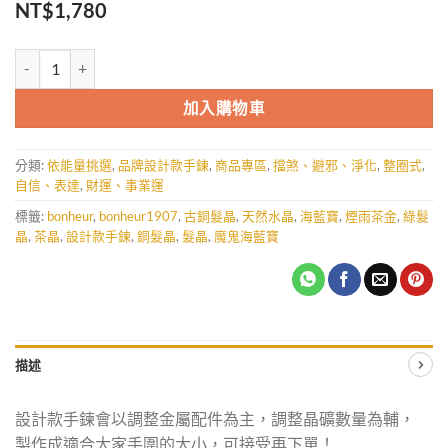
NT$
1,780
煙語茶金-整圈式 數量
加入購物車
分類:
依能量挑選
,
品牌設計款手鍊
,
商品專區
,
擋煞、避邪、淨化
,
整圈式
,
自信、表達
,
財運、事業運
標籤:
bonheur
,
bonheur1907
,
古銅髮晶
,
天然水晶
,
海藍寶
,
煙雨茶金
,
綠髮
晶
,
茶晶
,
設計款手鍊
,
銅髮晶
,
髮晶
,
魔鬼海藍寶
描述
設計款手鍊會以調整金屬配件為主，調整晶礦數量為輔，
製作成適合大家手圍的大小，可接受再下單！