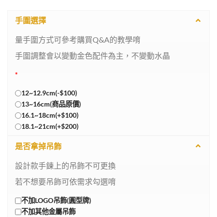
手圍選擇
量手圍方式可參考購買Q&A的教學唷
手圍調整會以變動金色配件為主，不變動水晶
*
12~12.9cm(-$100)
13~16cm(商品原價)
16.1~18cm(+$100)
18.1~21cm(+$200)
是否拿掉吊飾
設計款手鍊上的吊飾不可更換
若不想要吊飾可依需求勾選唷
不加LOGO吊飾(圓型牌)
不加其他金屬吊飾