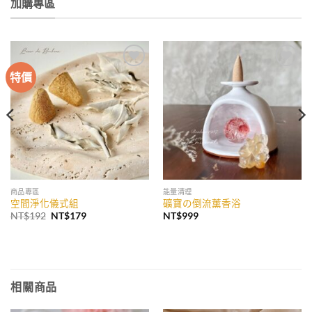
加購專區
特價
加入
加入
收藏
收藏
商品專區
能量清理
空間淨化儀式組
礦寶の倒流薰香浴
原
目
NT$
192
NT$
179
NT$
999
始
前
價
價
格：
格：
NT$192。
NT$179。
相關商品