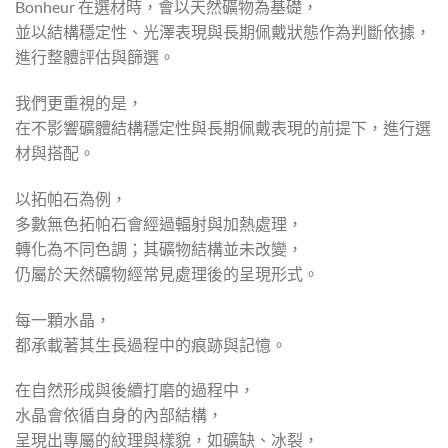
Bonheur 在選材時，會以天然礦物為基礎，
並以結構穩定性、光澤表現與長期佩戴狀態作為判斷依據，
進行整體評估與篩選。
我們更重視的是，
在不影響礦體結構穩定性與長期佩戴表現的前提下，進行選
材與搭配。
以拓帕石為例，
多數無色拓帕石會經過輻射與加熱處理，
轉化為不同色調；其礦物結構並未改變，
仍屬於天然礦物經常見處理後的呈現形式。
每一顆水晶，
都承載著其生長過程中的痕跡與記憶。
在自然形成與後續打磨的過程中，
水晶會依循自身的內部結構，
呈現出專屬的紋理與樣貌，如礦缺、冰裂，