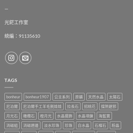
—
光鋩工作室
統編：91135610
TAGS
bonheur
bonheur1907
公主系列
原礦
天然水晶
太陽石
尼泊爾
尼泊爾手工羊毛氈娃娃
拉長石
招桃花
擋煞避邪
月光石
橄欖石
橙月光
水晶擺飾
水晶項鍊
海藍寶
消磁組
消磁週邊
淡水珍珠
珍珠
白水晶
石榴石
粉晶