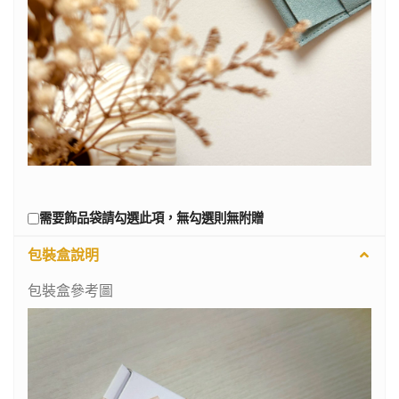
需要飾品袋請勾選此項，無勾選則無附贈
包裝盒說明
包裝盒參考圖