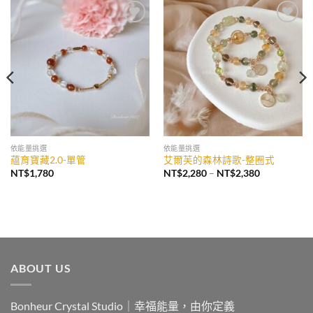
加入
加入
收藏
收藏
依能量挑選
依能量挑選
藴育寶藏2.0-單管
艾爾芙的森林詩歌-整圈式
價
NT$
1,780
NT$
2,280
–
NT$
2,380
格
範
圍：
NT$2,280
到
NT$2,380
ABOUT US
Bonheur Crystal Studio｜幸福能量，由你定義