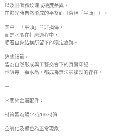
以及因礦體紋理或硬度差異，
在拋光時自然形成的平整面（俗稱「平頭」）。
其中，「平頭」並非損傷，
而是水晶在打磨過程中，
順著自身結構所留下的穩定痕跡。
這些細節，
皆為自然形成與工藝交會下的真實印記，
也讓每一顆水晶，都成為無法被複製的存在。
－
＊關於金屬配件：
材質皆為鍍14或18k材質
⚠︎︎氧化及褪色為正常現象