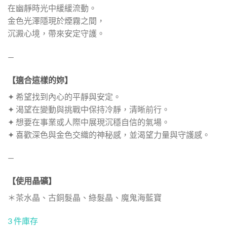
在幽靜時光中緩緩流動。
金色光澤隱現於煙霧之間，
沉澱心境，帶來安定守護。
—
【適合這樣的妳】
✦ 希望找到內心的平靜與安定。
✦ 渴望在變動與挑戰中保持冷靜，清晰前行。
✦ 想要在事業或人際中展現沉穩自信的氣場。
✦ 喜歡深色與金色交織的神秘感，並渴望力量與守護感。
—
【使用晶礦】
＊茶水晶、古銅髮晶、綠髮晶、魔鬼海藍寶
3 件庫存