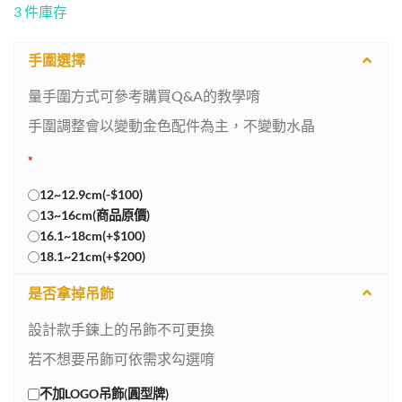
3 件庫存
手圍選擇
量手圍方式可參考購買Q&A的教學唷
手圍調整會以變動金色配件為主，不變動水晶
*
12~12.9cm(-$100)
13~16cm(商品原價)
16.1~18cm(+$100)
18.1~21cm(+$200)
是否拿掉吊飾
設計款手鍊上的吊飾不可更換
若不想要吊飾可依需求勾選唷
不加LOGO吊飾(圓型牌)