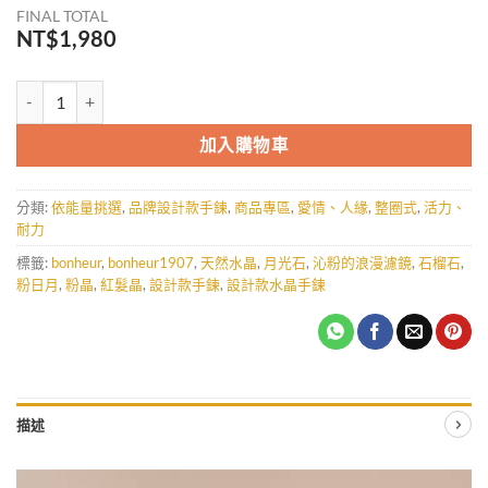
FINAL TOTAL
NT$
1,980
沁粉的浪漫濾鏡-整圈式 數量
加入購物車
分類:
依能量挑選
,
品牌設計款手鍊
,
商品專區
,
愛情、人緣
,
整圈式
,
活力、
耐力
標籤:
bonheur
,
bonheur1907
,
天然水晶
,
月光石
,
沁粉的浪漫濾鏡
,
石榴石
,
粉日月
,
粉晶
,
紅髮晶
,
設計款手鍊
,
設計款水晶手鍊
描述
視