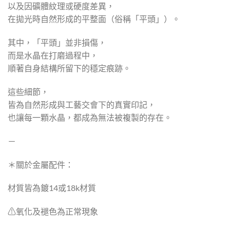
以及因礦體紋理或硬度差異，
在拋光時自然形成的平整面（俗稱「平頭」）。
其中，「平頭」並非損傷，
而是水晶在打磨過程中，
順著自身結構所留下的穩定痕跡。
這些細節，
皆為自然形成與工藝交會下的真實印記，
也讓每一顆水晶，都成為無法被複製的存在。
－
＊關於金屬配件：
材質皆為鍍14或18k材質
⚠︎︎氧化及褪色為正常現象