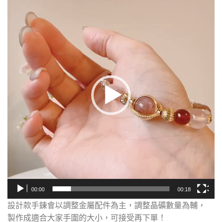
訊
播
放
器
00:00
00:18
設計款手鍊會以調整金屬配件為主，調整晶礦數量為輔，
製作成適合大家手圍的大小，可接受再下單！