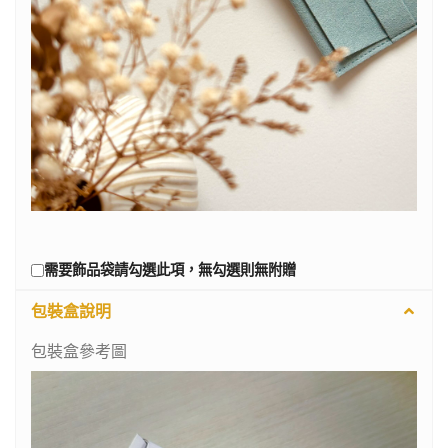
需要飾品袋請勾選此項，無勾選則無附贈
包裝盒說明
包裝盒參考圖