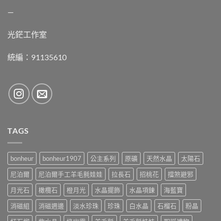
—
光鋩工作室
統編：91135610
TAGS
bonheur
bonheur1907
公主系列
原礦
天然水晶
太陽石
尼泊爾
尼泊爾手工羊毛氈娃娃
拉長石
招桃花
擋煞避邪
月光石
橄欖石
橙月光
水晶擺飾
水晶項鍊
海藍寶
消磁組
消磁週邊
淡水珍珠
珍珠
白水晶
石榴石
粉晶