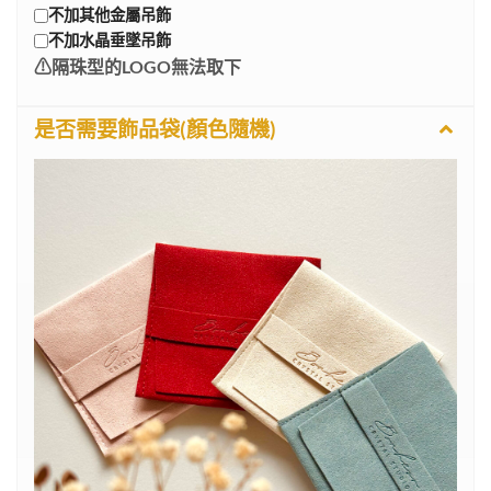
不加其他金屬吊飾
不加水晶垂墜吊飾
⚠︎︎隔珠型的LOGO無法取下
是否需要飾品袋(顏色隨機)