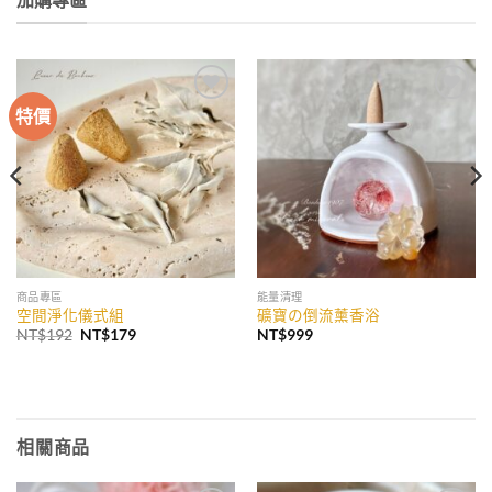
特價
加入
加入
收藏
收藏
商品專區
能量清理
空間淨化儀式組
礦寶の倒流薰香浴
原
目
NT$
192
NT$
179
NT$
999
始
前
價
價
格：
格：
NT$192。
NT$179。
相關商品