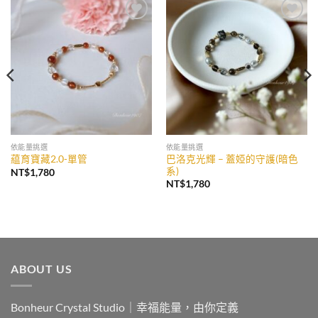
加入
加入
收藏
收藏
依能量挑選
依能量挑選
巴洛克光輝 – 蓋婭的守護(暗色
藴育寶藏2.0-單管
系)
NT$
1,780
NT$
1,780
ABOUT US
Bonheur Crystal Studio｜幸福能量，由你定義