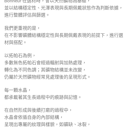
Bonheur 在選材時，會以天然礦物為基礎，
並以結構穩定性、光澤表現與長期佩戴狀態作為判斷依據，
進行整體評估與篩選。
我們更重視的是，
在不影響礦體結構穩定性與長期佩戴表現的前提下，進行選
材與搭配。
以拓帕石為例，
多數無色拓帕石會經過輻射與加熱處理，
轉化為不同色調；其礦物結構並未改變，
仍屬於天然礦物經常見處理後的呈現形式。
每一顆水晶，
都承載著其生長過程中的痕跡與記憶。
在自然形成與後續打磨的過程中，
水晶會依循自身的內部結構，
呈現出專屬的紋理與樣貌，如礦缺、冰裂，