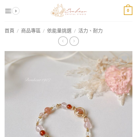
Skip
0
to
content
首頁
/
商品專區
/
依能量挑選
/
活力、耐力
加入
收藏