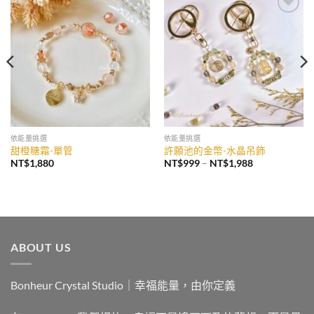
加入
加入
收藏
收藏
依能量挑選
依能量挑選
甜橙糖霜-單管
許願池的金幣-水晶吊飾
價
NT$
1,880
NT$
999
–
NT$
1,988
格
範
圍：
NT$999
到
NT$1,988
ABOUT US
Bonheur Crystal Studio｜幸福能量，由你定義