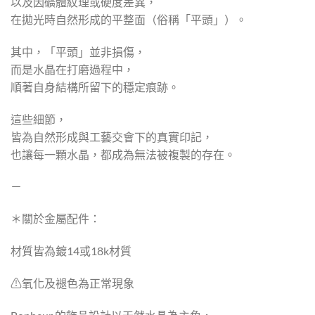
以及因礦體紋理或硬度差異，
在拋光時自然形成的平整面（俗稱「平頭」）。
其中，「平頭」並非損傷，
而是水晶在打磨過程中，
順著自身結構所留下的穩定痕跡。
這些細節，
皆為自然形成與工藝交會下的真實印記，
也讓每一顆水晶，都成為無法被複製的存在。
－
＊關於金屬配件：
材質皆為鍍14或18k材質
⚠︎︎氧化及褪色為正常現象