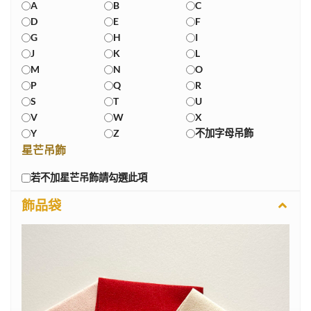
A
B
C
D
E
F
G
H
I
J
K
L
M
N
O
P
Q
R
S
T
U
V
W
X
Y
Z
不加字母吊飾
星芒吊飾
若不加星芒吊飾請勾選此項
飾品袋