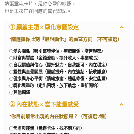
這張靈魂卡片，是你心聲的映照，
也是未來正在回應的真實印記。
① 願望主題 × 顯化意圖設定
*
請選擇你此刻『最想顯化』的願望方向 （不可複選）
愛與關係（吸引靈魂伴侶、療癒關係、增進親密）
財富與豐盛（金錢流動、提升收入、事業成長）
自我價值與信心（提升魅力、自我認可、內在穩定）
靈性與直覺開展（靈感提升、內在連結、接收訊息）
健康與身心平衡（情緒療癒、體能修復、安定能量）
轉化與重啟（走出困境、放下執念、重新開始）
其他願望
② 內在狀態 × 當下能量感受
*
你目前最常出現的內在狀態是？（可複選2種）
焦慮與迷惘（覺得卡住、找不到方向）