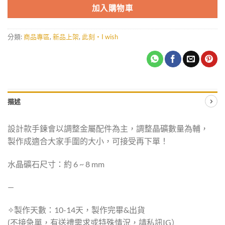
加入購物車
分類:
商品專區
,
新品上架
,
此刻・I wish
描述
設計款手鍊會以調整金屬配件為主，調整晶礦數量為輔，
製作成適合大家手圍的大小，可接受再下單！
水晶礦石尺寸：約 6 ~ 8 mm
—
✧製作天數：10-14天，製作完畢&出貨
(不接急單，有送禮需求或特殊情況，請私訊IG）