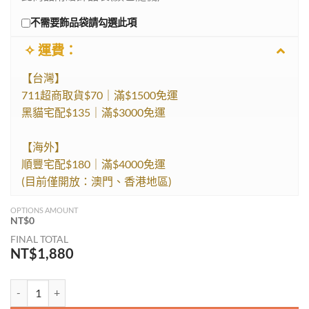
不需要飾品袋請勾選此項
✧ 運費：
【台灣】
711超商取貨$70｜滿$1500免運
黑貓宅配$135｜滿$3000免運
【海外】
順豐宅配$180｜滿$4000免運
(目前僅開放：澳門、香港地區)
OPTIONS AMOUNT
NT$
0
FINAL TOTAL
NT$
1,880
此刻・I wish｜靈魂願望顯化組 數量