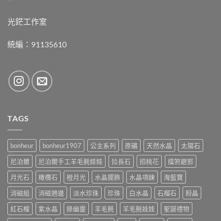
光鋩工作室
統編：91135610
TAGS
bonheur
bonheur1907
公主系列
原礦
天然水晶
太陽石
尼泊爾
尼泊爾手工羊毛氈娃娃
拉長石
招桃花
擋煞避邪
月光石
橄欖石
橙月光
水晶擺飾
水晶項鍊
海藍寶
消磁組
消磁週邊
淡水珍珠
珍珠
白水晶
石榴石
粉晶
紅石榴
紫水晶
綠幽靈
羊毛氈
羊毛氈娃娃
聖誕禮物