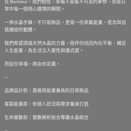
在 Bonheur，我們相信，幸福不是遙不可及的夢想，而是日
常中每一個用心選擇的瞬間。
一條水晶手鍊，不只是飾品，更是一份承載能量、意念與自
我連結的載體。
我們希望透過天然水晶的力量，陪伴你找回內在平衡、補足
人生能量，為生活注入靈性與儀式感。
而這份幸福，將由你定義。
—
品牌設計款｜風格與能量兼具的日常飾品
客製能量款｜依個人狀況與需求量身打造
生命靈數款｜靈數解析結合專屬水晶組合
—