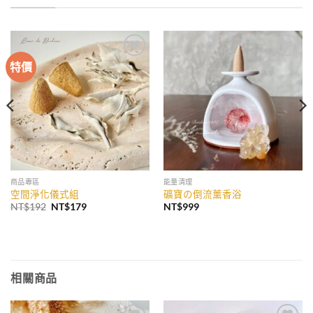
特價
加入
加入
收藏
收藏
商品專區
能量清理
空間淨化儀式組
礦寶の倒流薰香浴
原
目
NT$
192
NT$
179
NT$
999
始
前
價
價
格：
格：
NT$192。
NT$179。
相關商品