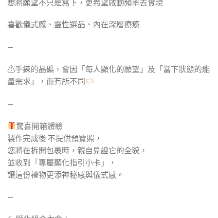
想將願望不只是寫下，更希望啟動頻率去實現
喜歡儀式感、靈性選品、內在深層療癒
—
⚠手鍊的晶礦，會因「每人顯化的願望」及「當下狀態的能
量需求」，而有所不同
—
驚喜開箱體驗
製作完成後 不提供預覽照，
您將在拆開包裹時，親自見證它的全貌，
並收到「專屬顯化指引小卡」，
讓這份禮物更添神秘感與儀式感。
—