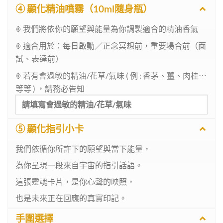
④ 顯化精油噴霧（10ml隨身瓶）
𖢻 我們將依你的願望與能量為你調製適合的精油香氣
𖢻 適合用於：每日啟動／正念冥想前，重要場合前（面
試、
表達前）
精油/花草/氣味 ( 例 : 香茅、薑、肉桂⋯
𖢻 若有會過敏的
等等 ) ，請務必告知
⑤ 顯化指引小卡
我們依循你所許下的願望與當下能量，
為你呈現一段來自宇宙的指引話語。
這張靈魂卡片，是你心聲的映照，
也是未來正在回應的真實印記。
手圍選擇