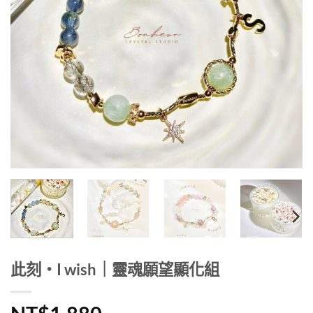
此刻・I wish｜靈魂願望顯化組