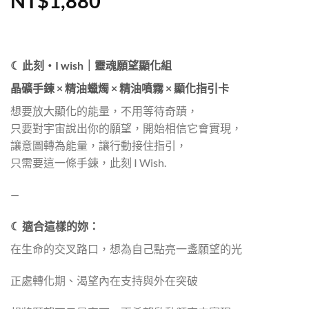
NT$
1,880
☾ 此刻・I wish｜靈魂願望顯化組
晶礦手鍊 × 精油蠟燭 × 精油噴霧 × 顯化指引卡
想要放大顯化的能量，不用等待奇蹟，
只要對宇宙說出你的願望，開始相信它會實現，
讓意圖轉為能量，讓行動接住指引，
只需要這一條手鍊，此刻 I Wish.
—
☾ 適合這樣的妳：
在生命的交叉路口，想為自己點亮一盞願望的光
正處轉化期、渴望內在支持與外在突破