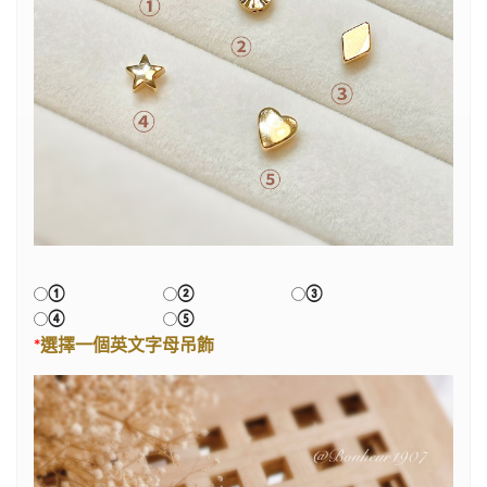
①
②
③
④
⑤
*
選擇一個英文字母吊飾