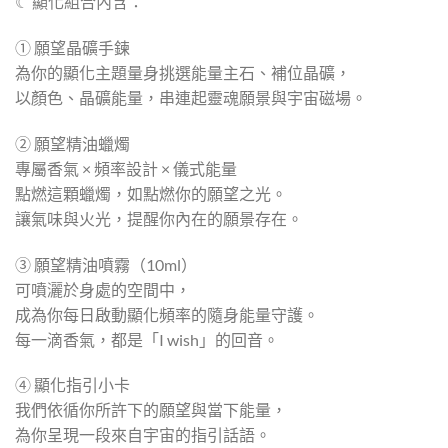
☾ 顯化組合內含：
① 願望晶礦手鍊
為你的顯化主題量身挑選能量主石、補位晶礦，
以顏色、晶礦能量，串連起靈魂願景與宇宙磁場。
② 願望精油蠟燭
專屬香氣 × 頻率設計 × 儀式能量
點燃這顆蠟燭，如點燃你的願望之光。
讓氣味與火光，提醒你內在的願景存在。
③ 願望精油噴霧（10ml）
可噴灑於身處的空間中，
成為你每日啟動顯化頻率的隨身能量守護。
每一滴香氣，都是「I wish」的回音。
④ 顯化指引小卡
我們依循你所許下的願望與當下能量，
為你呈現一段來自宇宙的指引話語。