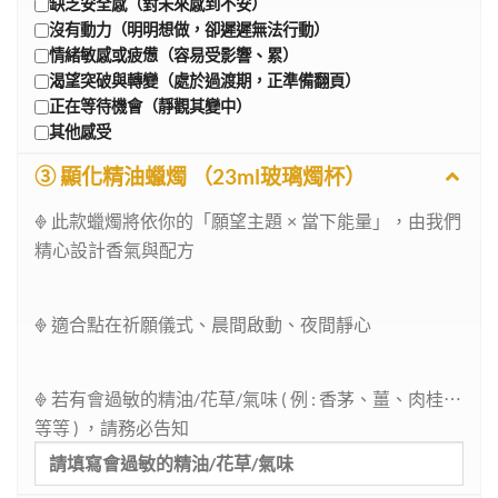
缺乏安全感（對未來感到不安）
沒有動力（明明想做，卻遲遲無法行動）
情緒敏感或疲憊（容易受影響、累）
渴望突破與轉變（處於過渡期，正準備翻頁）
正在等待機會（靜觀其變中）
其他感受
③ 顯化精油蠟燭 （23ml玻璃燭杯）
𖢻 此款蠟燭將依你的「願望主題 × 當下能量」，由我們
精心設計香氣與配方
𖢻 適合點在祈願儀式、晨間啟動、夜間靜心
精油/花草/氣味 ( 例 : 香茅、薑、肉桂⋯
𖢻 若有會過敏的
等等 ) ，請務必告知