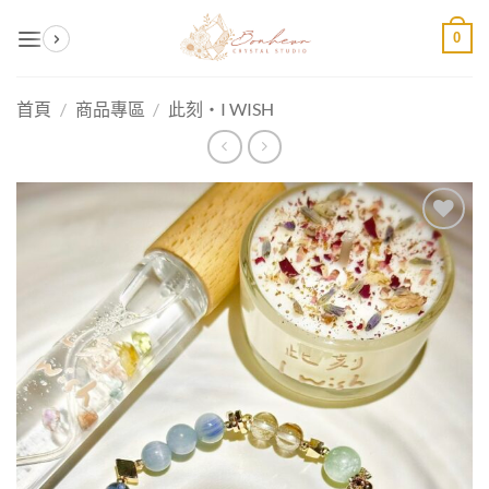
Skip
0
to
content
首頁
/
商品專區
/
此刻・I WISH
加入
收藏