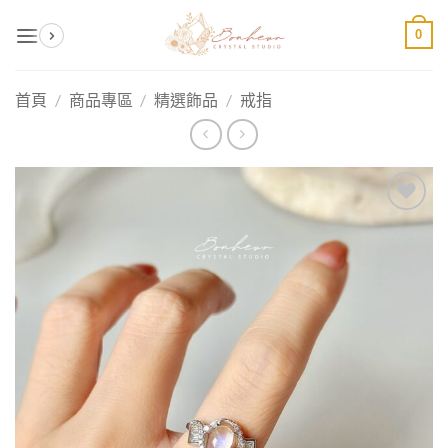
Skip
0
to
content
首頁
/
商品專區
/
精選飾品
/
戒指
加入
收藏