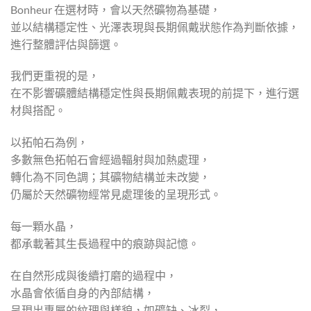
Bonheur 在選材時，會以天然礦物為基礎，
並以結構穩定性、光澤表現與長期佩戴狀態作為判斷依據，
進行整體評估與篩選。
我們更重視的是，
在不影響礦體結構穩定性與長期佩戴表現的前提下，進行選
材與搭配。
以拓帕石為例，
多數無色拓帕石會經過輻射與加熱處理，
轉化為不同色調；其礦物結構並未改變，
仍屬於天然礦物經常見處理後的呈現形式。
每一顆水晶，
都承載著其生長過程中的痕跡與記憶。
在自然形成與後續打磨的過程中，
水晶會依循自身的內部結構，
呈現出專屬的紋理與樣貌，如礦缺、冰裂，