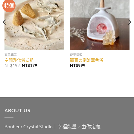
特價
加入
加入
收藏
收藏
商品專區
能量清理
空間淨化儀式組
礦寶の倒流薰香浴
原
目
NT$
192
NT$
179
NT$
999
始
前
價
價
格：
格：
NT$192。
NT$179。
ABOUT US
Bonheur Crystal Studio｜幸福能量，由你定義