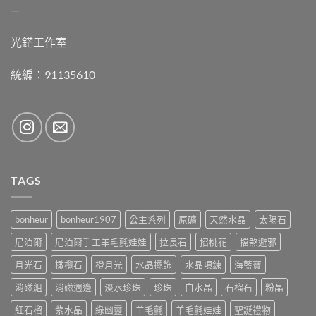
—
光鋩工作室
統編：91135610
TAGS
bonheur
bonheur1907
公主系列
原礦
天然水晶
太陽石
尼泊爾
尼泊爾手工羊毛氈娃娃
拉長石
招桃花
擋煞避邪
月光石
橄欖石
橙月光
水晶擺飾
水晶項鍊
海藍寶
消磁組
消磁週邊
淡水珍珠
珍珠
白水晶
石榴石
粉晶
紅石榴
紫水晶
綠幽靈
羊毛氈
羊毛氈娃娃
聖誕禮物