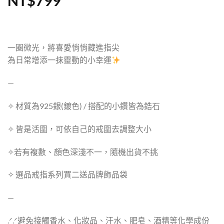
NT$
799
一圈微光，將喜愛悄悄藏進指尖
為日常增添一抹靈動的小幸運
—
✧ 材質為925銀(鍍色) / 搭配的小鑽皆為鋯石
✧ 皆是活圍，可依自己的戒圍去調整大小
✧若有複數、顏色深淺不一，隨機出貨不挑
✧ 選品戒指系列買二送品牌飾品袋
—
.ᐟ‪.ᐟ避免接觸香水、化妝品、汗水、肥皂、酒精等化學成份