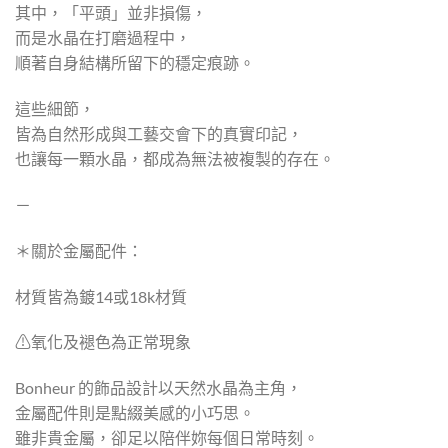
其中，「平頭」並非損傷，
而是水晶在打磨過程中，
順著自身結構所留下的穩定痕跡。
這些細節，
皆為自然形成與工藝交會下的真實印記，
也讓每一顆水晶，都成為無法被複製的存在。
－
＊關於金屬配件：
材質皆為鍍14或18k材質
⚠︎︎氧化及褪色為正常現象
Bonheur 的飾品設計以天然水晶為主角，
金屬配件則是點綴美感的小巧思。
雖非貴金屬，卻足以陪伴妳每個日常時刻。