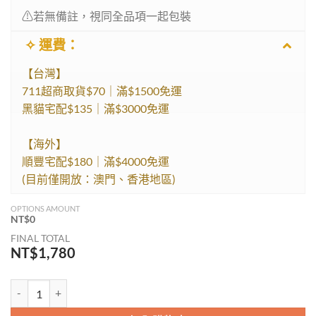
⚠︎︎若無備註，視同全品項一起包裝
✧ 運費：
【台灣】
711超商取貨$70｜滿$1500免運
黑貓宅配$135｜滿$3000免運
【海外】
順豐宅配$180｜滿$4000免運
(目前僅開放：澳門、香港地區)
OPTIONS AMOUNT
NT$
0
FINAL TOTAL
NT$
1,780
巴洛克光輝 - 蓋婭的守護(亮色系) 數量