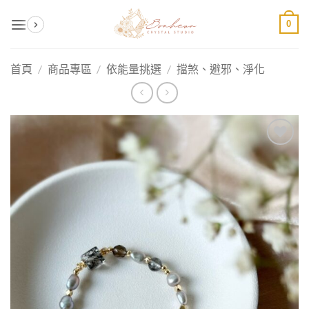
Skip
0
to
content
首頁
/
商品專區
/
依能量挑選
/
擋煞、避邪、淨化
加入
收藏