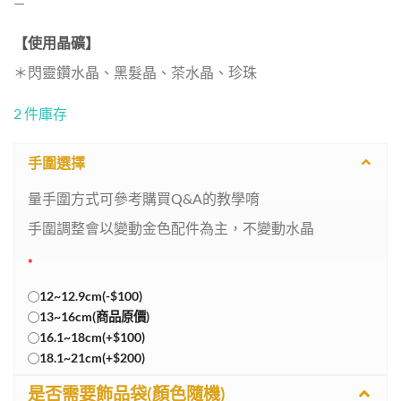
—
【使用晶礦】
＊閃靈鑽水晶、黑髮晶、茶水晶、珍珠
2 件庫存
手圍選擇
量手圍方式可參考購買Q&A的教學唷
手圍調整會以變動金色配件為主，不變動水晶
*
12~12.9cm(-$100)
13~16cm(商品原價)
16.1~18cm(+$100)
18.1~21cm(+$200)
是否需要飾品袋(顏色隨機)