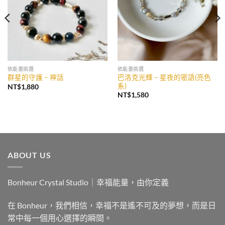
依能量挑選
依能量挑選
巴洛克光輝 – 星夜的密語(亮色
群星的守護 – 神話
系)
NT$
1,880
NT$
1,580
ABOUT US
Bonheur Crystal Studio｜幸福能量，由你定義
在 Bonheur，我們相信，幸福不是遙不可及的夢想，而是日
常中每一個用心選擇的瞬間。