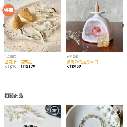
特價
加入
加入
收藏
收藏
商品專區
能量清理
空間淨化儀式組
礦寶の倒流薰香浴
原
目
NT$
192
NT$
179
NT$
999
始
前
價
價
格：
格：
NT$192。
NT$179。
相關商品
加入
加入
收藏
收藏