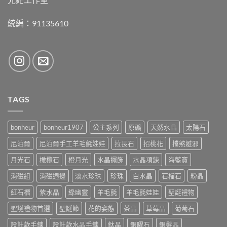
統編：91135610
TAGS
bonheur
bonheur1907
公主系列
原礦
天然水晶
太陽石
尼泊爾
尼泊爾手工羊毛氈娃娃
拉長石
招桃花
擋煞避邪
月光石
橄欖石
橙月光
水晶擺飾
水晶項鍊
海藍寶
消磁組
消磁週邊
淡水珍珠
珍珠
白水晶
石榴石
粉晶
紅石榴
紫水晶
綠幽靈
羊毛氈
羊毛氈娃娃
聖誕禮物
聖誕禮物首選
聖誕節
花的姿態
茶晶
草莓晶
葡萄石
設計款手鍊
設計款水晶手鍊
鈦晶
銀曜石
銀髮晶