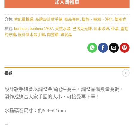
加入購物車
分類:
依能量挑選
,
品牌設計款手鍊
,
商品專區
,
擋煞、避邪、淨化
,
整圈式
標籤:
bonheur
,
bonheur1907
,
天然水晶
,
巴洛克光輝
,
淡水珍珠
,
茶晶
,
蓋婭
的守護
,
設計款水晶手鍊
,
閃靈鑽
,
黑髮晶
描述
設計款手鍊會以調整金屬配件為主，調整晶礦數量為輔，
製作成適合大家手圍的大小，可接受再下單！
水晶礦石尺寸：約5.8~6.1mm
—