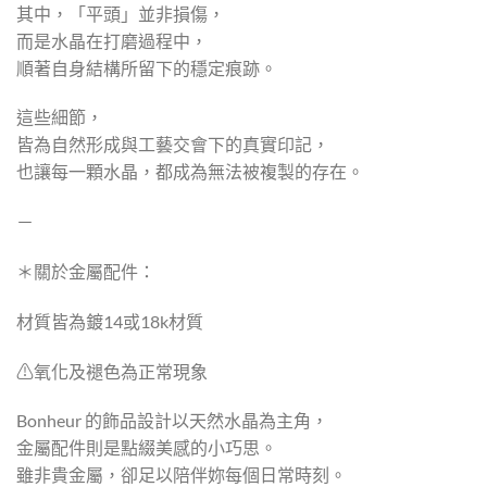
其中，「平頭」並非損傷，
而是水晶在打磨過程中，
順著自身結構所留下的穩定痕跡。
這些細節，
皆為自然形成與工藝交會下的真實印記，
也讓每一顆水晶，都成為無法被複製的存在。
－
＊關於金屬配件：
材質皆為鍍14或18k材質
⚠︎︎氧化及褪色為正常現象
Bonheur 的飾品設計以天然水晶為主角，
金屬配件則是點綴美感的小巧思。
雖非貴金屬，卻足以陪伴妳每個日常時刻。