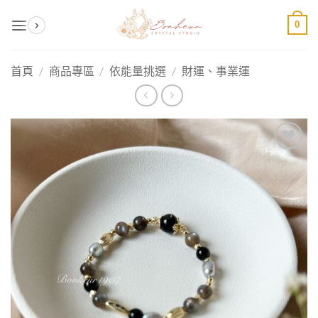
Skip
0
to
content
首頁
/
商品專區
/
依能量挑選
/
財運、事業運
加入
收藏