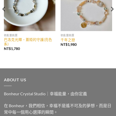
依能量挑選
依能量挑選
巴洛克光輝 – 蓋婭的守護(亮色
千年之戀
系)
NT$
1,980
NT$
1,780
ABOUT US
Bonheur Crystal Studio｜幸福能量，由你定義
在 Bonheur，我們相信，幸福不是遙不可及的夢想，而是日
常中每一個用心選擇的瞬間。