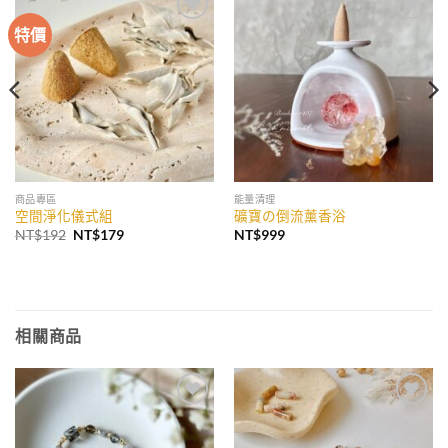
特價
加入
加入
收藏
收藏
商品專區
能量清理
空間淨化儀式組
礦寶の倒流薰香浴
原
目
NT$
192
NT$
179
NT$
999
始
前
價
價
格：
格：
NT$192。
NT$179。
相關商品
加入
加入
收藏
收藏