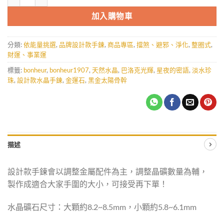
加入購物車
分類:
依能量挑選
,
品牌設計款手鍊
,
商品專區
,
擋煞、避邪、淨化
,
整圈式
,
財運、事業運
標籤:
bonheur
,
bonheur1907
,
天然水晶
,
巴洛克光輝
,
星夜的密語
,
淡水珍
珠
,
設計款水晶手鍊
,
金運石
,
黑金太陽骨幹
描述
設計款手鍊會以調整金屬配件為主，調整晶礦數量為輔，
製作成適合大家手圍的大小，可接受再下單！
水晶礦石尺寸：大顆約8.2~8.5mm，小顆約5.8~6.1mm