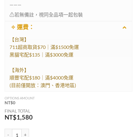
———
⚠︎︎若無備註，視同全品項一起包裝
✧ 運費：
【台灣】
711超商取貨$70｜滿$1500免運
黑貓宅配$135｜滿$3000免運
【海外】
順豐宅配$180｜滿$4000免運
(目前僅開放：澳門、香港地區)
OPTIONS AMOUNT
NT$
0
FINAL TOTAL
NT$
1,580
巴洛克光輝 - 星夜的密語(暗色系) 數量