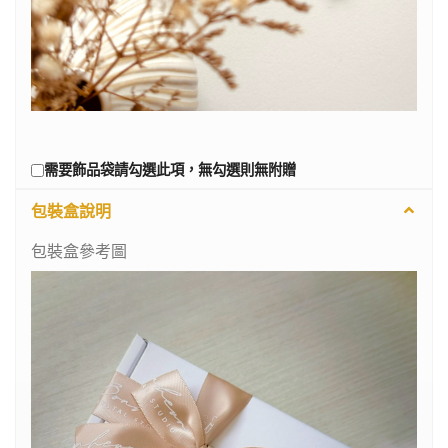
需要飾品袋請勾選此項，無勾選則無附贈
包裝盒說明
包裝盒參考圖