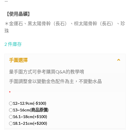
—
【使用晶礦】
＊金運石、黑太陽骨幹（長石）、棕太陽骨幹（長石）、珍
珠
2 件庫存
手圍選擇
量手圍方式可參考購買Q&A的教學唷
手圍調整會以變動金色配件為主，不變動水晶
*
12~12.9cm(-$100)
13~16cm(商品原價)
16.1~18cm(+$100)
18.1~21cm(+$200)