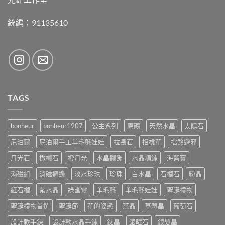
統編：91135610
TAGS
bonheur
bonheur1907
公主系列
原礦
天然水晶
太陽石
尼泊爾
尼泊爾手工羊毛氈娃娃
拉長石
招桃花
擋煞避邪
月光石
橄欖石
橙月光
水晶擺飾
水晶項鍊
海藍寶
消磁組
消磁週邊
淡水珍珠
珍珠
白水晶
石榴石
粉晶
紅石榴
紫水晶
綠幽靈
羊毛氈
羊毛氈娃娃
聖誕禮物
聖誕禮物首選
聖誕節
花的姿態
茶晶
草莓晶
葡萄石
設計款手鍊
設計款水晶手鍊
鈦晶
銀曜石
銀髮晶