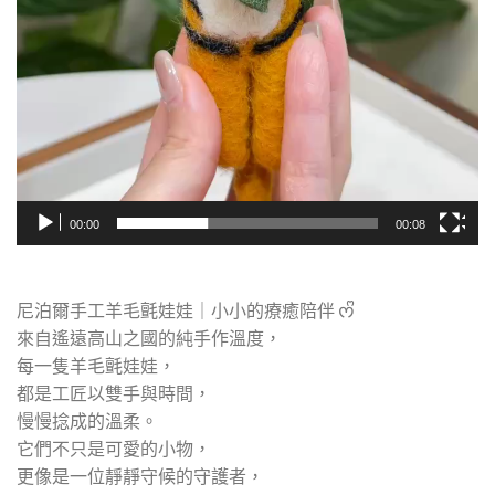
00:00
00:08
尼泊爾手工羊毛氈娃娃｜小小的療癒陪伴 ᰔᩚ
來自遙遠高山之國的純手作溫度，
每一隻羊毛氈娃娃，
都是工匠以雙手與時間，
慢慢捻成的溫柔。
它們不只是可愛的小物，
更像是一位靜靜守候的守護者，