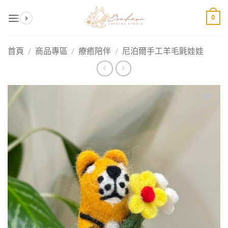
Skip
0
to
content
首頁
/
商品專區
/
療癒陪伴
/
尼泊爾手工羊毛氈娃娃
加入
收藏