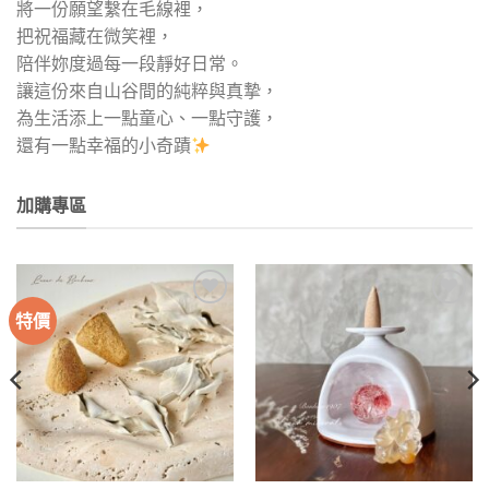
將一份願望繫在毛線裡，
把祝福藏在微笑裡，
陪伴妳度過每一段靜好日常。
讓這份來自山谷間的純粹與真摯，
為生活添上一點童心、一點守護，
還有一點幸福的小奇蹟
加購專區
特價
加入
加入
收藏
收藏