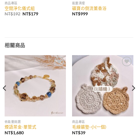
商品專區
能量清理
空間淨化儀式組
礦寶の倒流薰香浴
原
目
NT$
192
NT$
179
NT$
999
始
前
價
價
格：
格：
NT$192。
NT$179。
相關商品
加入
加入
收藏
收藏
依能量挑選
商品專區
煙語茶金-單管式
毛線礦墊-小(一個)
NT$
1,680
NT$
39