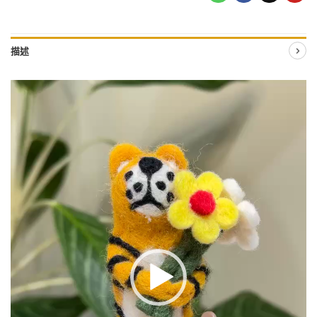
描述
視
訊
播
放
器