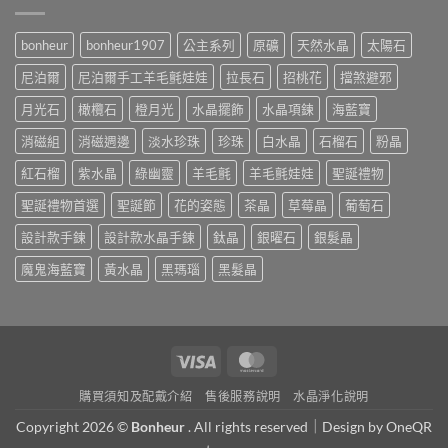
bonheur
bonheur1907
公主系列
原礦
天然水晶
太陽石
尼泊爾
尼泊爾手工羊毛氈娃娃
拉長石
招桃花
擋煞避邪
月光石
橄欖石
橙月光
水晶擺飾
水晶項鍊
海藍寶
消磁組
消磁週邊
淡水珍珠
珍珠
白水晶
石榴石
粉晶
紅石榴
紫水晶
綠幽靈
羊毛氈
羊毛氈娃娃
聖誕禮物
聖誕禮物首選
聖誕節
花的姿態
茶晶
草莓晶
葡萄石
設計款手鍊
設計款水晶手鍊
鈦晶
銀曜石
銀髮晶
魔鬼海藍寶
黃水晶
黑瑪瑙
黑髮晶
Visa
MasterCard
購買須知及配戴介紹
售後服務說明
水晶淨化說明
Copyright 2026 ©
Bonheur
. All rights reserved｜Design by
OneQR