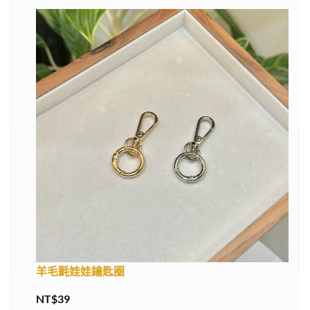
羊毛氈娃娃鑰匙圈
NT$
39