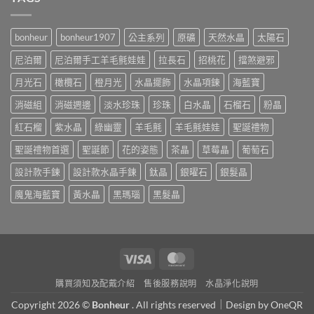
bonheur
bonheur1907
公主系列
原礦
天然水晶
太陽石
尼泊爾
尼泊爾手工羊毛氈娃娃
拉長石
招桃花
擋煞避邪
月光石
橄欖石
橙月光
水晶擺飾
水晶項鍊
海藍寶
消磁組
消磁週邊
淡水珍珠
珍珠
白水晶
石榴石
粉晶
紅石榴
紫水晶
綠幽靈
羊毛氈
羊毛氈娃娃
聖誕禮物
聖誕禮物首選
聖誕節
花的姿態
茶晶
草莓晶
葡萄石
設計款手鍊
設計款水晶手鍊
鈦晶
銀曜石
銀髮晶
魔鬼海藍寶
黃水晶
黑瑪瑙
黑髮晶
Visa
MasterCard
購買須知及配戴介紹
售後服務說明
水晶淨化說明
Copyright 2026 ©
Bonheur
. All rights reserved｜Design by
OneQR