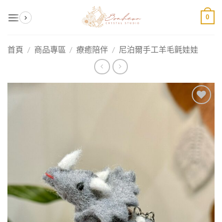
Skip
0
to
content
首頁
/
商品專區
/
療癒陪伴
/
尼泊爾手工羊毛氈娃娃
加入
收藏