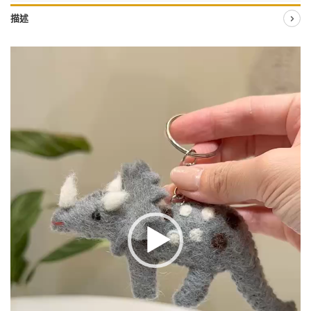
描述
視
訊
播
放
器