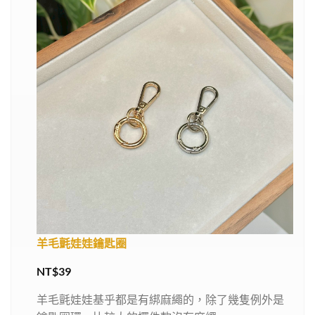
羊毛氈娃娃鑰匙圈
NT$
39
羊毛氈娃娃基乎都是有綁麻繩的，除了幾隻例外是