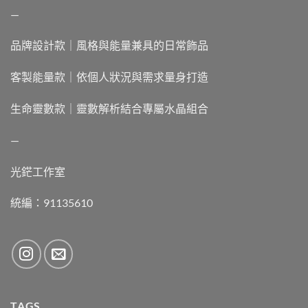
—
品牌設計款｜風格與能量兼具的日常飾品
客製能量款｜依個人狀況與需求量身打造
生命靈數款｜靈數解析結合專屬水晶組合
—
光鋩工作室
統編：91135610
TAGS