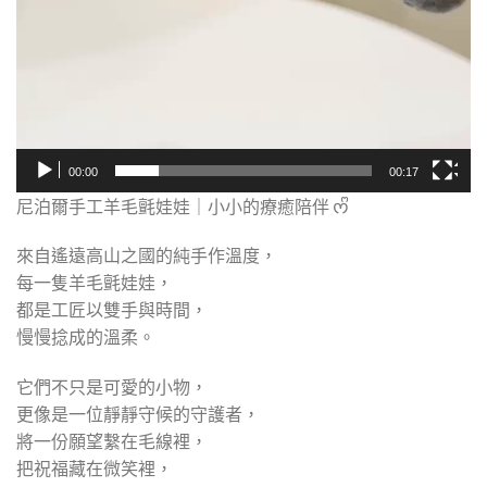
00:00
00:17
尼泊爾手工羊毛氈娃娃｜小小的療癒陪伴 ᰔᩚ
來自遙遠高山之國的純手作溫度，
每一隻羊毛氈娃娃，
都是工匠以雙手與時間，
慢慢捻成的溫柔。
它們不只是可愛的小物，
更像是一位靜靜守候的守護者，
將一份願望繫在毛線裡，
把祝福藏在微笑裡，