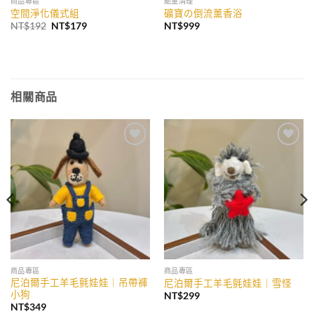
商品專區
能量清理
空間淨化儀式組
礦寶の倒流薰香浴
原
目
NT$
192
NT$
179
NT$
999
始
前
價
價
格：
格：
NT$192。
NT$179。
相關商品
加入
加入
收藏
收藏
商品專區
商品專區
尼泊爾手工羊毛氈娃娃｜吊帶褲
尼泊爾手工羊毛氈娃娃｜雪怪
小狗
NT$
299
NT$
349