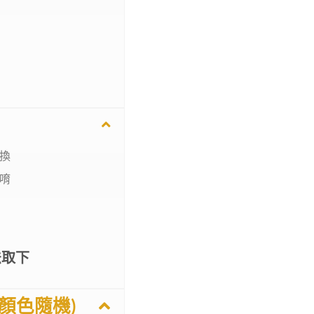
換
唷
法取下
顏色隨機)