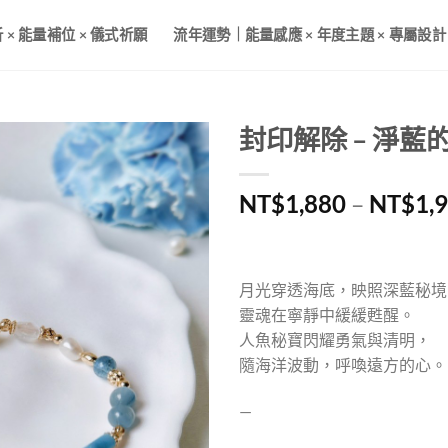
× 能量補位 × 儀式祈願
流年運勢｜能量感應 × 年度主題 × 專屬設計
封印解除 – 淨藍
NT$
1,880
–
NT$
1,
月光穿透海底，映照深藍秘境
靈魂在寧靜中緩緩甦醒。
人魚秘寶閃耀勇氣與清明，
隨海洋波動，呼喚遠方的心。
—