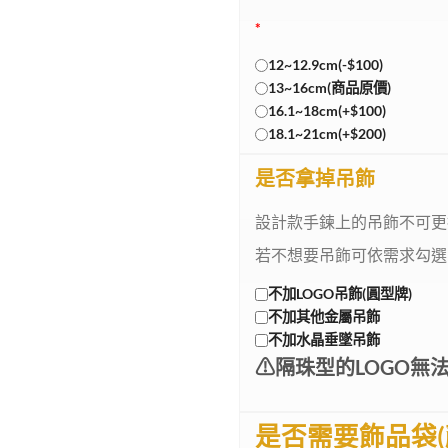
*
12~12.9cm(-$100)
13~16cm(商品原價)
16.1~18cm(+$100)
18.1~21cm(+$200)
是否拿掉吊飾
設計款手鍊上的吊飾不可更
若不想要吊飾可依需求勾選
不加LOGO吊飾(圓型牌)
不加其他金屬吊飾
不加水晶垂墜吊飾
⚠︎︎隔珠型的LOGO無
是否需要飾品袋(