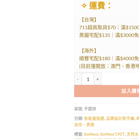
✧ 運費：
【台灣】
711超商取貨$70｜滿$150
黑貓宅配$135｜滿$3000
【海外】
順豐宅配$180｜滿$4000
(目前僅開放：澳門、香港地
封印解除 - 淨藍的海洋秘寶 數量
加入購
貨號:
不提供
分類:
依能量挑選
,
品牌設計款手鍊
,
自信、表達
標籤:
bonheur
,
bonheur1907
,
天然水