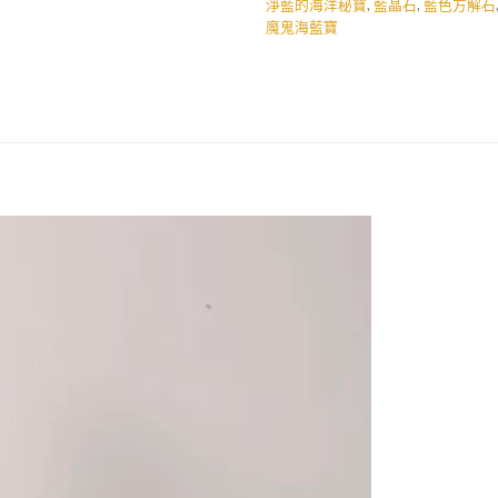
淨藍的海洋秘寶
,
藍晶石
,
藍色方解石
魔鬼海藍寶