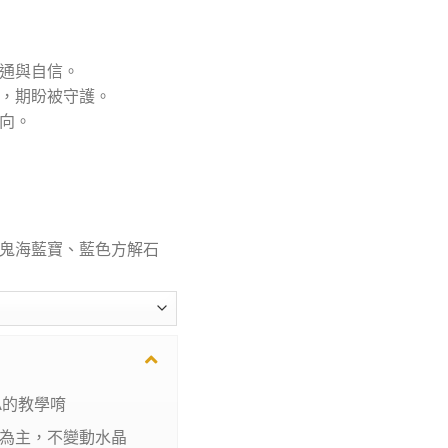
溝通與自信。
受，期盼被守護。
方向。
鬼海藍寶、藍色方解石
A的教學唷
為主，不變動水晶