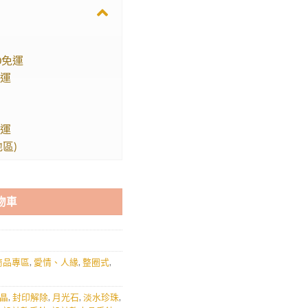
0免運
免運
免運
區)
物車
商品專區
,
愛情、人緣
,
整圈式
,
晶
,
封印解除
,
月光石
,
淡水珍珠
,