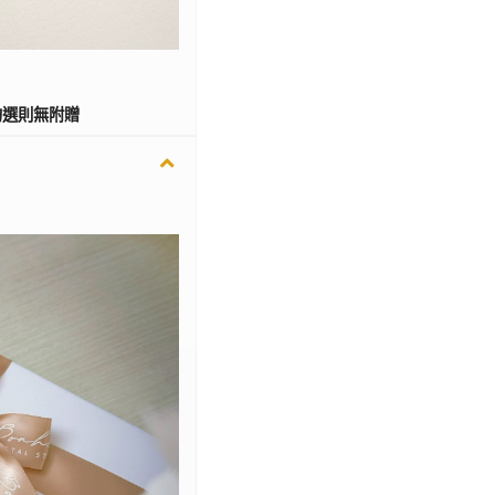
勾選則無附贈