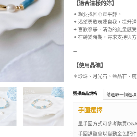
【適合這樣的妳】
✦ 想要找回心靈平靜。
✦ 渴望勇敢表達自我，提升
✦ 喜歡寧靜、清澈的能量感
✦ 在轉變時期，尋求支持與
—
【使用晶礦】
＊珍珠、月光石、藍晶石、魔
選擇商品規格
手圍選擇
量手圍方式可參考購買Q&
手圍調整會以變動金色配件