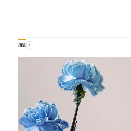
描述
視
訊
播
放
器