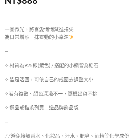
NT$
888
一圈微光，將喜愛悄悄藏進指尖
為日常增添一抹靈動的小幸運
—
✧ 材質為925銀(鍍色) / 搭配的小鑽皆為鋯石
✧ 皆是活圍，可依自己的戒圍去調整大小
✧若有複數、顏色深淺不一，隨機出貨不挑
✧ 選品戒指系列買二送品牌飾品袋
—
.ᐟ‪.ᐟ避免接觸香水、化妝品、汗水、肥皂、酒精等化學成份