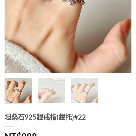
坦桑石925銀戒指(銀托)#22