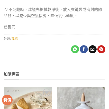
.ᐟ‪.ᐟ不配戴時，建議先擦拭乾淨後，放入夾鏈袋或密封的飾
品盒，以減少與空氣接觸，降低氧化速度。
已售完
分類:
戒指
加購專區
特價
加入
加入
收藏
收藏