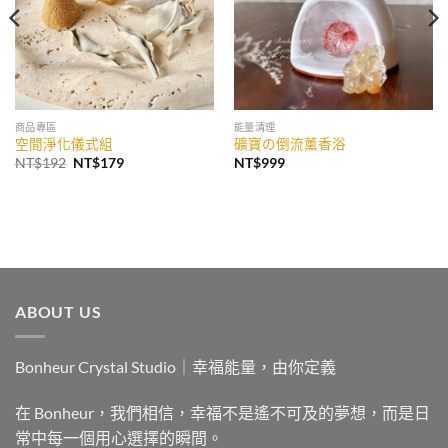
商品專區
能量清理
空間淨化儀式組
礦寶の倒流薰香浴
原
目
NT$
192
NT$
179
NT$
999
始
前
價
價
格：
格：
NT$192。
NT$179。
ABOUT US
Bonheur Crystal Studio｜幸福能量，由你定義
在 Bonheur，我們相信，幸福不是遙不可及的夢想，而是日
常中每一個用心選擇的瞬間。