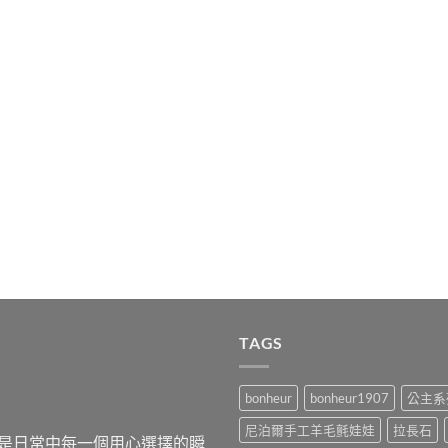
TAGS
bonheur
bonheur1907
公主系
尼泊爾手工羊毛氈娃娃
拉長石
，而是日常中每一個用心選擇的瞬