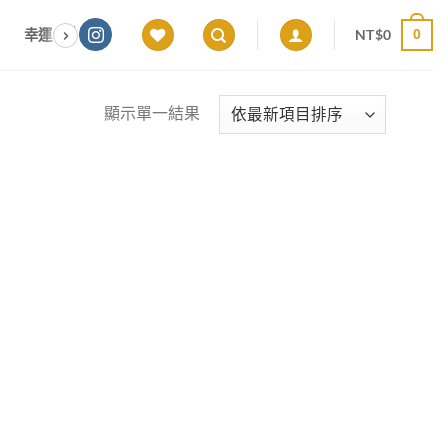
NT$
0
幸運色｜能量感應 × 色彩頻率 × 專屬設計
願望顯化｜意圖啟動 ×
0
顯示單一結果