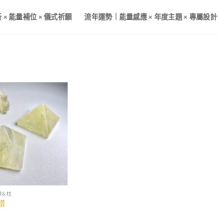
× 能量補位 × 儀式祈願
流年運勢｜能量感應 × 年度主題 × 專屬設計
球&柱
塔