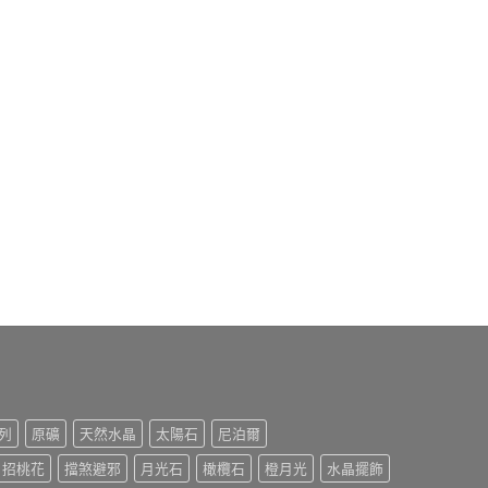
列
原礦
天然水晶
太陽石
尼泊爾
招桃花
擋煞避邪
月光石
橄欖石
橙月光
水晶擺飾