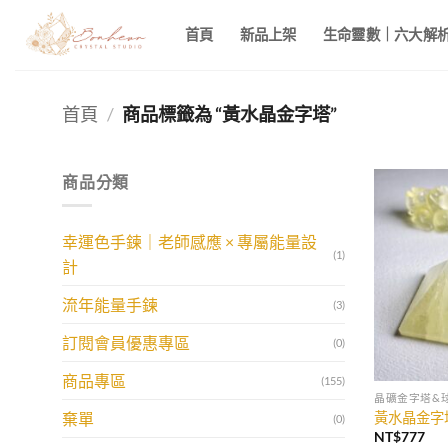
Skip
首頁
新品上架
生命靈數｜六大解析 
to
content
首頁
/
商品標籤為 “黃水晶金字塔”
商品分類
幸運色手鍊｜老師感應 × 專屬能量設
(1)
計
流年能量手鍊
(3)
訂閱會員優惠專區
(0)
商品專區
(155)
晶礦金字塔&
黃水晶金字
棄單
(0)
NT$
777