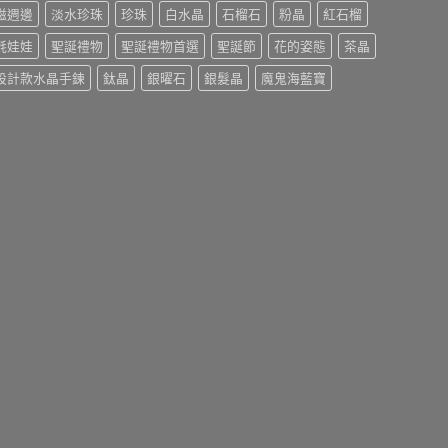
磁週邊
淡水珍珠
珍珠
白水晶
石榴石
粉晶
紅石榴
氈娃娃
聖誕禮物
聖誕禮物首選
聖誕節
花的姿態
茶晶
設計款水晶手鍊
鈦晶
銀曜石
銀髮晶
魔鬼海藍寶