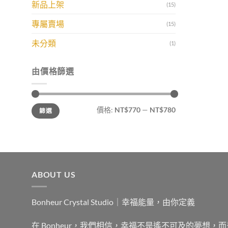
新品上架
(15)
專屬賣場
(15)
未分類
(1)
由價格篩選
最
最
價格:
NT$770
—
NT$780
篩選
低
高
價
價
格
格
ABOUT US
Bonheur Crystal Studio｜幸福能量，由你定義
在 Bonheur，我們相信，幸福不是遙不可及的夢想