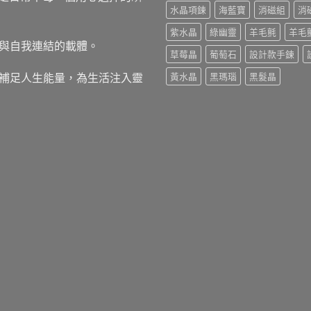
水晶項鍊
海藍寶
消磁組
消
紫水晶
綠幽靈
羊毛氈
羊毛
與自我連結的載體。
草莓晶
葡萄石
設計款手鍊
補足人生能量，為生活注入靈
黃水晶
黑瑪瑙
黑髮晶