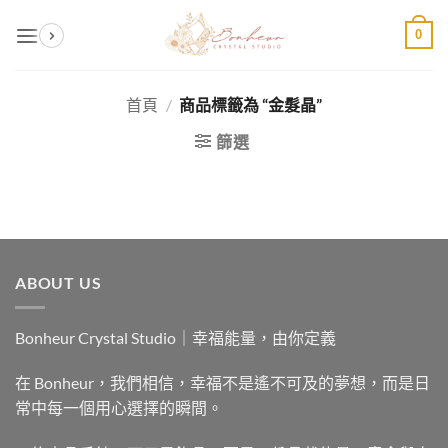
Skip
0
to
content
首頁
/
商品標籤為 “金髮晶”
篩選
ABOUT US
Bonheur Crystal Studio｜幸福能量，由你定義
在 Bonheur，我們相信，幸福不是遙不可及的夢想，而是日
常中每一個用心選擇的瞬間。