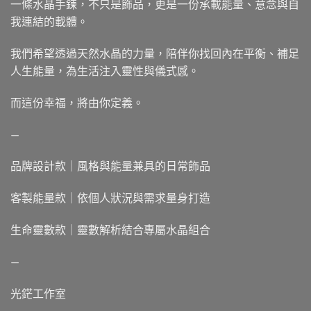
一條水晶手鍊，不只是飾品，更是一份承載能量、意念與自
我連結的載體。
我們希望透過天然水晶的力量，陪伴你找回內在平衡、補足
人生能量，為生活注入靈性與儀式感。
而這份幸福，將由你定義。
—
品牌設計款｜風格與能量兼具的日常飾品
客製能量款｜依個人狀況與需求量身打造
生命靈數款｜靈數解析結合專屬水晶組合
—
光鋩工作室