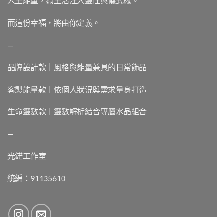
人生能量，為生活注入靈性與儀式感。
而這份幸福，將由你定義。
—
品牌設計款｜風格與能量兼具的日常飾品
客製能量款｜依個人狀況與需求量身打造
生命靈數款｜靈數解析結合專屬水晶組合
—
光鋩工作室
統編：91135610