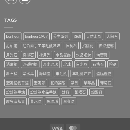
TAGS
bonheur
bonheur1907
公主系列
原礦
天然水晶
太陽石
尼泊爾
尼泊爾手工羊毛氈娃娃
拉長石
招桃花
擋煞避邪
月光石
橄欖石
橙月光
水晶擺飾
水晶項鍊
海藍寶
消磁組
消磁週邊
淡水珍珠
珍珠
白水晶
石榴石
粉晶
紅石榴
紫水晶
綠幽靈
羊毛氈
羊毛氈娃娃
聖誕禮物
聖誕禮物首選
聖誕節
花的姿態
茶晶
草莓晶
葡萄石
設計款手鍊
設計款水晶手鍊
鈦晶
銀曜石
銀髮晶
魔鬼海藍寶
黃水晶
黑瑪瑙
黑髮晶
Visa
MasterCard