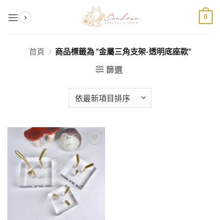
Skip
0
to
content
首頁
/
商品標籤為 “金屬三角支架-透明底座款”
篩選
加入
收藏