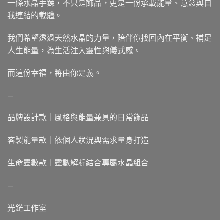
一條水晶手鍊，不只是飾品，更是一份承載能量、意念與自
我連結的載體。
我們希望透過天然水晶的力量，陪伴你找回內在平衡、補足
人生能量，為生活注入靈性與儀式感。
而這份幸福，將由你定義。
—
品牌設計款｜風格與能量兼具的日常飾品
客製能量款｜依個人狀況與需求量身打造
生命靈數款｜靈數解析結合專屬水晶組合
—
光鋩工作室