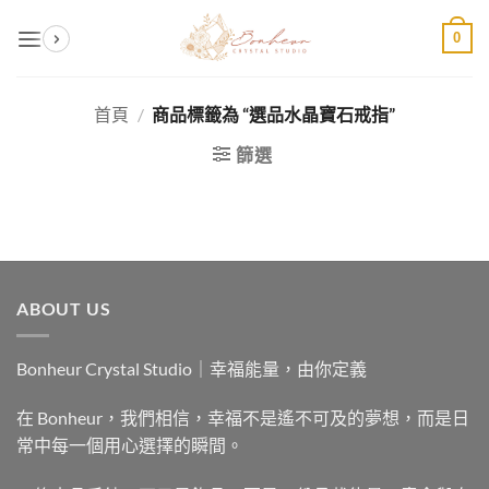
Skip
0
to
content
首頁
/
商品標籤為 “選品水晶寶石戒指”
篩選
ABOUT US
Bonheur Crystal Studio｜幸福能量，由你定義
在 Bonheur，我們相信，幸福不是遙不可及的夢想，而是日
常中每一個用心選擇的瞬間。