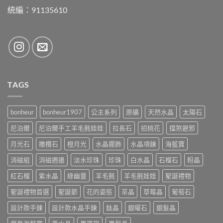
統編：91135610
TAGS
bonheur
bonheur1907
公主系列
原礦
天然水晶
太陽石
尼泊爾
尼泊爾手工羊毛氈娃娃
拉長石
招桃花
擋煞避邪
月光石
橄欖石
橙月光
水晶擺飾
水晶項鍊
海藍寶
消磁組
消磁週邊
淡水珍珠
珍珠
白水晶
石榴石
粉晶
紅石榴
紫水晶
綠幽靈
羊毛氈
羊毛氈娃娃
聖誕禮物
聖誕禮物首選
聖誕節
花的姿態
茶晶
草莓晶
葡萄石
設計款手鍊
設計款水晶手鍊
鈦晶
銀曜石
銀髮晶