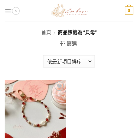
Skip
0
to
content
首頁
/
商品標籤為 “貝母”
篩選
加入
收藏