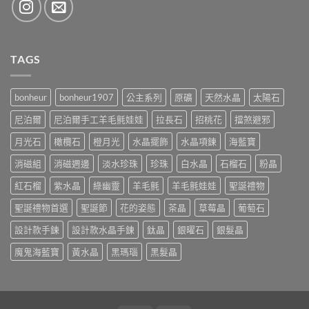
TAGS
bonheur
bonheur1907
公主系列
原礦
天然水晶
太陽石
尼泊爾
尼泊爾手工羊毛氈娃娃
拉長石
招桃花
擋煞避邪
月光石
橄欖石
橙月光
水晶擺飾
水晶項鍊
海藍寶
消磁組
消磁週邊
淡水珍珠
珍珠
白水晶
石榴石
粉晶
紅石榴
紫水晶
綠幽靈
羊毛氈
羊毛氈娃娃
聖誕禮物
聖誕禮物首選
聖誕節
花的姿態
茶晶
草莓晶
葡萄石
設計款手鍊
設計款水晶手鍊
鈦晶
銀曜石
銀髮晶
魔鬼海藍寶
黃水晶
黑瑪瑙
黑髮晶