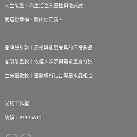
人生能量，為生活注入靈性與儀式感。
而這份幸福，將由你定義。
—
品牌設計款｜風格與能量兼具的日常飾品
客製能量款｜依個人狀況與需求量身打造
生命靈數款｜靈數解析結合專屬水晶組合
—
光鋩工作室
統編：91135610