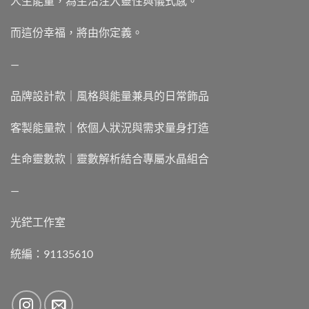
人生能量，為生活注入靈性與儀式感。
而這份幸福，將由你定義。
—
品牌設計款｜風格與能量兼具的日常飾品
客製能量款｜依個人狀況與需求量身打造
生命靈數款｜靈數解析結合專屬水晶組合
—
光鋩工作室
統編：91135610