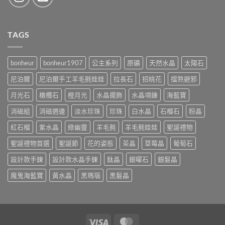
TAGS
bonheur
bonheur1907
公主系列
原礦
天然水晶
太陽石
尼泊爾
尼泊爾手工羊毛氈娃娃
拉長石
招桃花
擋煞避邪
月光石
橄欖石
橙月光
水晶擺飾
水晶項鍊
海藍寶
消磁組
消磁週邊
淡水珍珠
珍珠
白水晶
石榴石
粉晶
紅石榴
紫水晶
綠幽靈
羊毛氈
羊毛氈娃娃
聖誕禮物
聖誕禮物首選
聖誕節
花的姿態
茶晶
草莓晶
葡萄石
設計款手鍊
設計款水晶手鍊
鈦晶
銀曜石
銀髮晶
魔鬼海藍寶
黃水晶
黑瑪瑙
黑髮晶
Visa
MasterCard