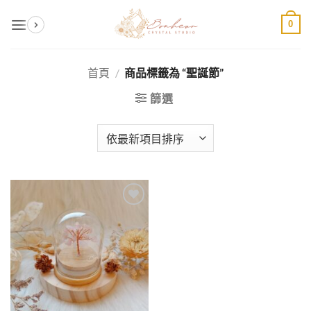
Skip
0
to
content
首頁
/
商品標籤為 “聖誕節”
篩選
加入
收藏