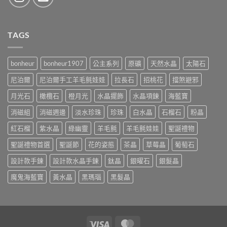
TAGS
bonheur
bonheur1907
公主系列
原礦
天然水晶
太陽石
尼泊爾
尼泊爾手工羊毛氈娃娃
拉長石
招桃花
擋煞避邪
月光石
橄欖石
橙月光
水晶擺飾
水晶項鍊
海藍寶
消磁組
消磁週邊
淡水珍珠
珍珠
白水晶
石榴石
粉晶
紅石榴
紫水晶
綠幽靈
羊毛氈
羊毛氈娃娃
聖誕禮物
聖誕禮物首選
聖誕節
花的姿態
茶晶
草莓晶
葡萄石
設計款手鍊
設計款水晶手鍊
鈦晶
銀曜石
銀髮晶
魔鬼海藍寶
黃水晶
黑瑪瑙
黑髮晶
Visa
MasterCard