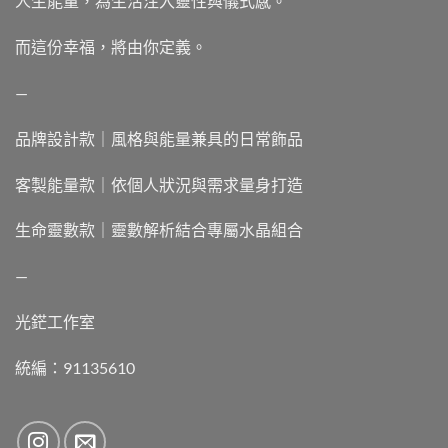
人生能量，為生活注入靈性與儀式感。
而這份幸福，將由你定義。
—
品牌設計款｜風格與能量兼具的日常飾品
客製能量款｜依個人狀況與需求量身打造
生命靈數款｜靈數解析結合專屬水晶組合
—
光鋩工作室
統編：91135610