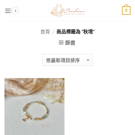
Skip
0
to
content
首頁
/
商品標籤為 “秋境”
篩選
加入
收藏