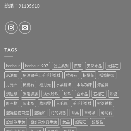
統編：91135610
TAGS
bonheur
bonheur1907
公主系列
原礦
天然水晶
太陽石
尼泊爾
尼泊爾手工羊毛氈娃娃
拉長石
招桃花
擋煞避邪
月光石
橄欖石
橙月光
水晶擺飾
水晶項鍊
海藍寶
消磁組
消磁週邊
淡水珍珠
珍珠
白水晶
石榴石
粉晶
紅石榴
紫水晶
綠幽靈
羊毛氈
羊毛氈娃娃
聖誕禮物
聖誕禮物首選
聖誕節
花的姿態
茶晶
草莓晶
葡萄石
設計款手鍊
設計款水晶手鍊
鈦晶
銀曜石
銀髮晶