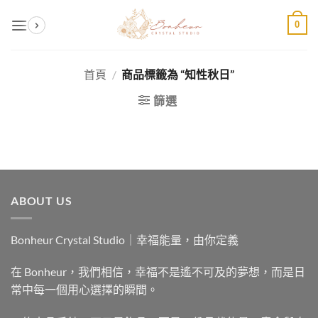
Skip
0
to
content
首頁
/
商品標籤為 “知性秋日”
篩選
ABOUT US
Bonheur Crystal Studio｜幸福能量，由你定義
在 Bonheur，我們相信，幸福不是遙不可及的夢想，而是日
常中每一個用心選擇的瞬間。