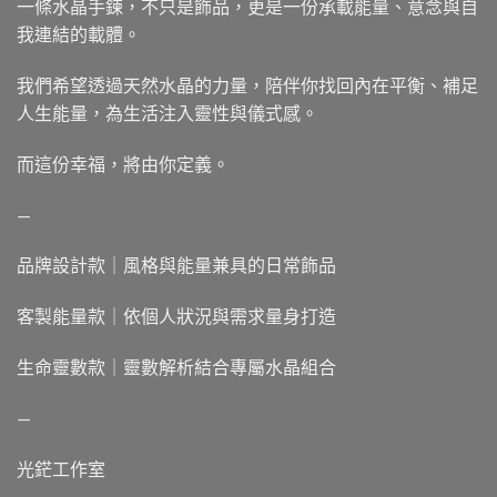
一條水晶手鍊，不只是飾品，更是一份承載能量、意念與自
我連結的載體。
我們希望透過天然水晶的力量，陪伴你找回內在平衡、補足
人生能量，為生活注入靈性與儀式感。
而這份幸福，將由你定義。
—
品牌設計款｜風格與能量兼具的日常飾品
客製能量款｜依個人狀況與需求量身打造
生命靈數款｜靈數解析結合專屬水晶組合
—
光鋩工作室