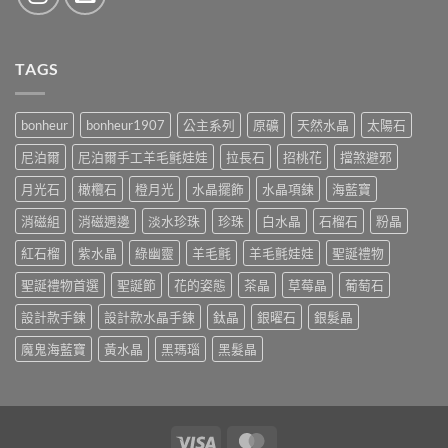
TAGS
bonheur
bonheur1907
公主系列
原礦
天然水晶
太陽石
尼泊爾
尼泊爾手工羊毛氈娃娃
拉長石
招桃花
擋煞避邪
月光石
橄欖石
橙月光
水晶擺飾
水晶項鍊
海藍寶
消磁組
消磁週邊
淡水珍珠
珍珠
白水晶
石榴石
粉晶
紅石榴
紫水晶
綠幽靈
羊毛氈
羊毛氈娃娃
聖誕禮物
聖誕禮物首選
聖誕節
花的姿態
茶晶
草莓晶
葡萄石
設計款手鍊
設計款水晶手鍊
鈦晶
銀曜石
銀髮晶
魔鬼海藍寶
黃水晶
黑瑪瑙
黑髮晶
Visa
MasterCard