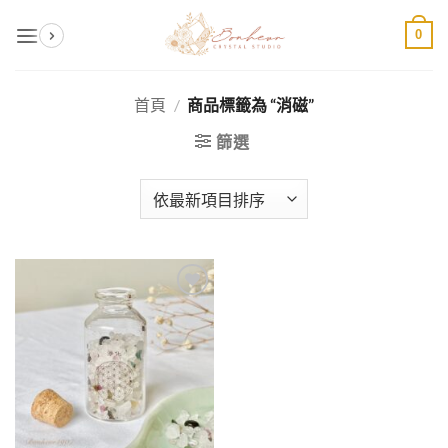
Skip
0
to
content
首頁
/
商品標籤為 “消磁”
篩選
加入
收藏