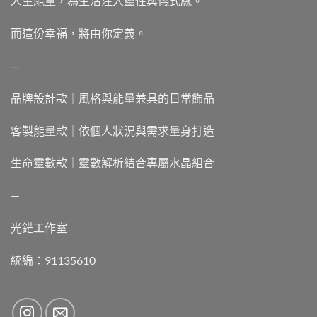
人生能量，為生活注入靈性與儀式感。
而這份幸福，將由你定義。
—
品牌設計款｜風格與能量兼具的日常飾品
客製能量款｜依個人狀況與需求量身打造
生命靈數款｜靈數解析結合專屬水晶組合
—
光鋩工作室
統編：91135610