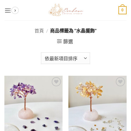
Skip
0
to
content
首頁
/
商品標籤為 “水晶擺飾”
篩選
加入
加入
收藏
收藏