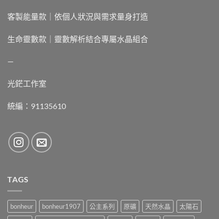
客製能量款｜依個人狀況與需求量身打造
生命靈數款｜靈數解析結合專屬水晶組合
—
光鋩工作室
統編：91135610
TAGS
bonheur
bonheur1907
公主系列
原礦
天然水晶
太陽石