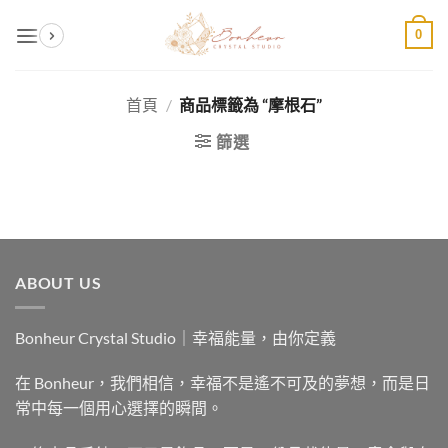
Skip
0
to
content
首頁
/
商品標籤為 “摩根石”
篩選
ABOUT US
Bonheur Crystal Studio｜幸福能量，由你定義
在 Bonheur，我們相信，幸福不是遙不可及的夢想，而是日
常中每一個用心選擇的瞬間。