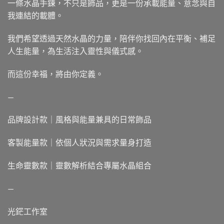
一條水晶手鍊，不只是飾品，更是一份承載能量、意念與自
我連結的載體。
我們希望透過天然水晶的力量，陪伴你找回內在平衡、補足
人生能量，為生活注入靈性與儀式感。
而這份幸福，將由你定義。
—
品牌設計款｜風格與能量兼具的日常飾品
客製能量款｜依個人狀況與需求量身打造
生命靈數款｜靈數解析結合專屬水晶組合
—
光鋩工作室