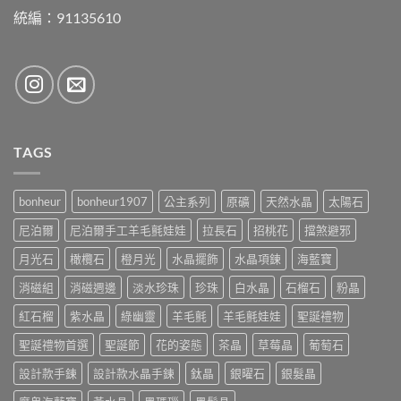
統編：91135610
TAGS
bonheur
bonheur1907
公主系列
原礦
天然水晶
太陽石
尼泊爾
尼泊爾手工羊毛氈娃娃
拉長石
招桃花
擋煞避邪
月光石
橄欖石
橙月光
水晶擺飾
水晶項鍊
海藍寶
消磁組
消磁週邊
淡水珍珠
珍珠
白水晶
石榴石
粉晶
紅石榴
紫水晶
綠幽靈
羊毛氈
羊毛氈娃娃
聖誕禮物
聖誕禮物首選
聖誕節
花的姿態
茶晶
草莓晶
葡萄石
設計款手鍊
設計款水晶手鍊
鈦晶
銀曜石
銀髮晶