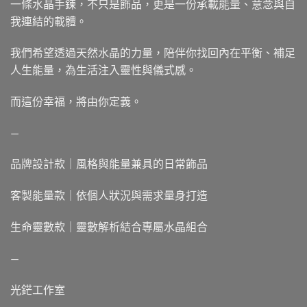
一條水晶手鍊，不只是飾品，更是一份承載能量、意念與自
我連結的載體。
我們希望透過天然水晶的力量，陪伴你找回內在平衡、補足
人生能量，為生活注入靈性與儀式感。
而這份幸福，將由你定義。
—
品牌設計款｜風格與能量兼具的日常飾品
客製能量款｜依個人狀況與需求量身打造
生命靈數款｜靈數解析結合專屬水晶組合
—
光鋩工作室