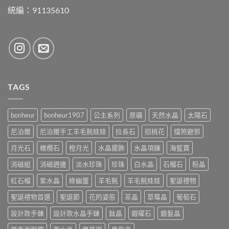
統編：91135610
TAGS
bonheur
bonheur1907
公主系列
原礦
天然水晶
太陽石
尼泊爾
尼泊爾手工羊毛氈娃娃
拉長石
招桃花
擋煞避邪
月光石
橄欖石
橙月光
水晶擺飾
水晶項鍊
海藍寶
消磁組
消磁週邊
淡水珍珠
珍珠
白水晶
石榴石
粉晶
紅石榴
紫水晶
綠幽靈
羊毛氈
羊毛氈娃娃
聖誕禮物
聖誕禮物首選
聖誕節
花的姿態
茶晶
草莓晶
葡萄石
設計款手鍊
設計款水晶手鍊
鈦晶
銀曜石
銀髮晶