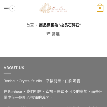
Skip
0
to
content
首頁
/
商品標籤為 “拉長石碎石”
篩選
ABOUT US
Bonheur Crystal Studio｜幸福能量，由你定義
在 Bonheur，我們相信，幸福不是遙不可及的夢想，而是日
常中每一個用心選擇的瞬間。