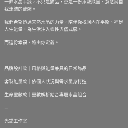
一條水晶手鍊，不只是飾品，更是一份承載能量、意念與自
我連結的載體。
我們希望透過天然水晶的力量，陪伴你找回內在平衡、補足
人生能量，為生活注入靈性與儀式感。
而這份幸福，將由你定義。
—
品牌設計款｜風格與能量兼具的日常飾品
客製能量款｜依個人狀況與需求量身打造
生命靈數款｜靈數解析結合專屬水晶組合
—
光鋩工作室