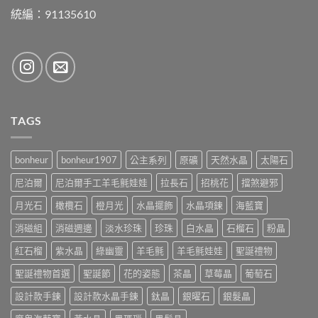
統編：91135610
TAGS
bonheur
bonheur1907
公主系列
原礦
天然水晶
太陽石
尼泊爾
尼泊爾手工羊毛氈娃娃
拉長石
招桃花
擋煞避邪
月光石
橄欖石
橙月光
水晶擺飾
水晶項鍊
海藍寶
消磁組
消磁週邊
淡水珍珠
珍珠
白水晶
石榴石
粉晶
紅石榴
紫水晶
綠幽靈
羊毛氈
羊毛氈娃娃
聖誕禮物
聖誕禮物首選
聖誕節
花的姿態
茶晶
草莓晶
葡萄石
設計款手鍊
設計款水晶手鍊
鈦晶
銀曜石
銀髮晶