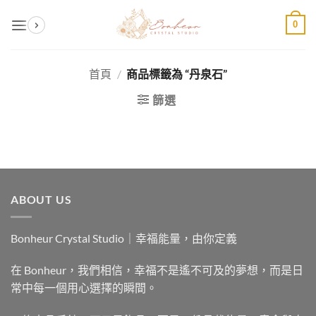
Skip
0
to
content
首頁
/
商品標籤為 “丹泉石”
篩選
ABOUT US
Bonheur Crystal Studio｜幸福能量，由你定義
在 Bonheur，我們相信，幸福不是遙不可及的夢想，而是日
常中每一個用心選擇的瞬間。