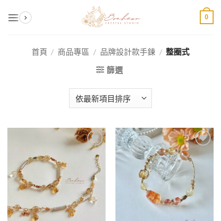
Skip
0
to
content
首頁
/
商品專區
/
品牌設計款手鍊
/
整圈式
篩選
加入
加入
收藏
收藏