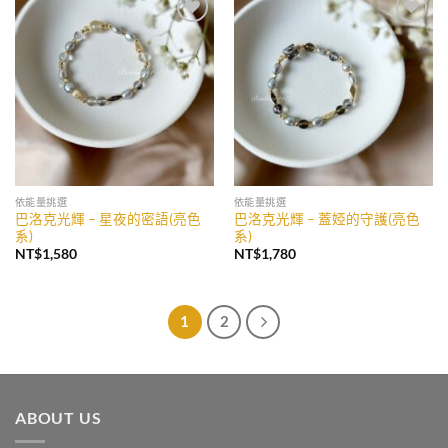
加入
加入
收藏
收藏
依能量挑選
依能量挑選
巴洛克光輝 – 星夜的密語(亮色
巴洛克光輝 – 蓋婭的守護(亮色
系)
系)
NT$
1,580
NT$
1,780
1
2
ABOUT US