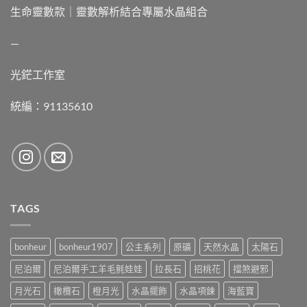
生命靈數款｜靈數解析結合專屬水晶組合
—
光鋩工作室
統編：91135610
TAGS
bonheur
bonheur1907
公主系列
原礦
天然水晶
太陽石
尼泊爾
尼泊爾手工羊毛氈娃娃
拉長石
招桃花
擋煞避邪
月光石
橄欖石
橙月光
水晶擺飾
水晶項鍊
海藍寶