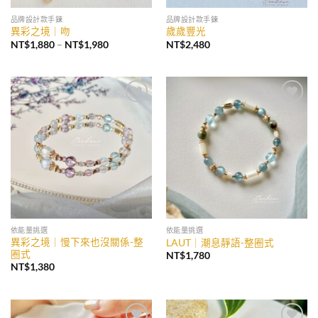
品牌設計款手鍊
品牌設計款手鍊
異彩之境｜吻
歲歲豐光
價
NT$
1,880
–
NT$
1,980
NT$
2,480
格
範
圍：
NT$1,880
到
NT$1,980
加入
加入
收藏
收藏
依能量挑選
依能量挑選
異彩之境｜慢下來也沒關係-整
LAUT｜潮息靜語-整圈式
圈式
NT$
1,780
NT$
1,380