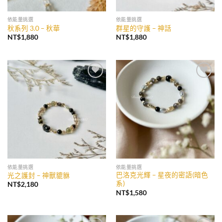
依能量挑選
依能量挑選
秋系列 3.0 – 秋華
群星的守護 – 神話
NT$
1,880
NT$
1,880
加入
加入
收藏
收藏
依能量挑選
依能量挑選
巴洛克光輝 – 星夜的密語(暗色
光之護封 – 神獸貔貅
系)
NT$
2,180
NT$
1,580