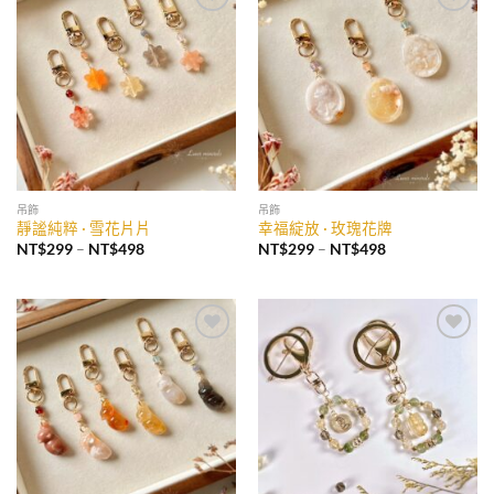
加入
加入
收藏
收藏
吊飾
吊飾
靜謐純粹 · 雪花片片
幸福綻放 · 玫瑰花牌
價
價
NT$
299
–
NT$
498
NT$
299
–
NT$
498
格
格
範
範
圍：
圍：
NT$299
NT$299
到
到
NT$498
NT$498
加入
加入
收藏
收藏