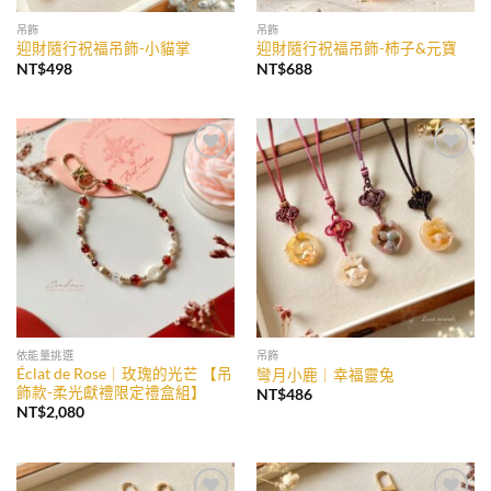
吊飾
吊飾
迎財隨行祝福吊飾-小貓掌
迎財隨行祝福吊飾-柿子&元寶
NT$
498
NT$
688
加入
加入
收藏
收藏
依能量挑選
吊飾
Éclat de Rose｜玫瑰的光芒 【吊
彎月小鹿｜幸福靈兔
飾款-柔光獻禮限定禮盒組】
NT$
486
NT$
2,080