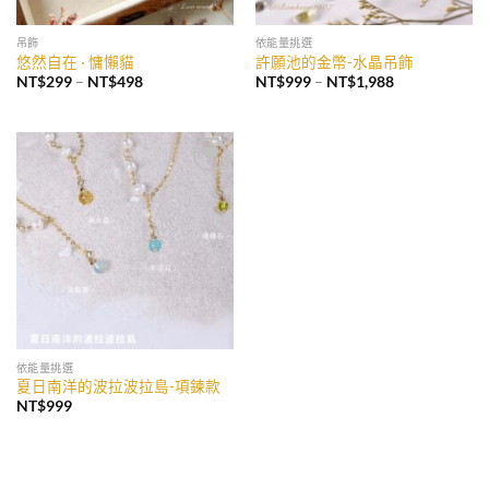
吊飾
依能量挑選
悠然自在 · 慵懶貓
許願池的金幣-水晶吊飾
價
價
NT$
299
–
NT$
498
NT$
999
–
NT$
1,988
格
格
範
範
圍：
圍：
NT$299
NT$999
到
到
NT$498
NT$1,988
加入
收藏
依能量挑選
夏日南洋的波拉波拉島-項鍊款
NT$
999