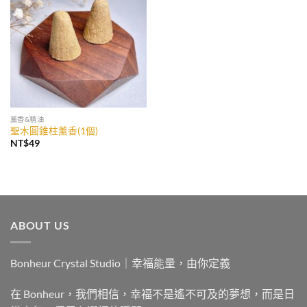
加入
收藏
薰香&精油
聖木圓錐柱薰香(1個)
NT$
49
ABOUT US
Bonheur Crystal Studio｜幸福能量，由你定義
在 Bonheur，我們相信，幸福不是遙不可及的夢想，而是日