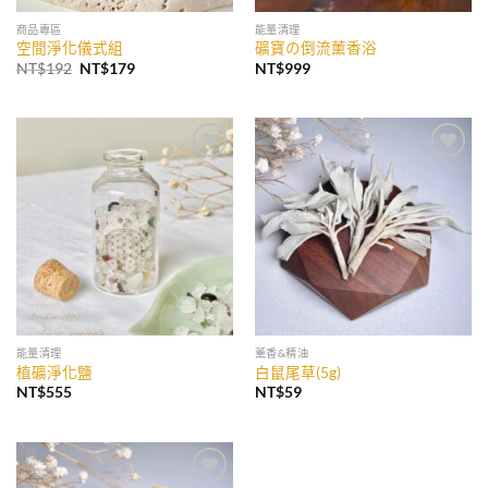
商品專區
能量清理
空間淨化儀式組
礦寶の倒流薰香浴
原
目
NT$
192
NT$
179
NT$
999
始
前
價
價
格：
格：
NT$192。
NT$179。
加入
加入
收藏
收藏
能量清理
薰香&精油
植礦淨化鹽
白鼠尾草(5g)
NT$
555
NT$
59