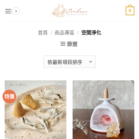
Skip
0
to
content
首頁
/
商品專區
/
空間淨化
篩選
特價
加入
加入
收藏
收藏