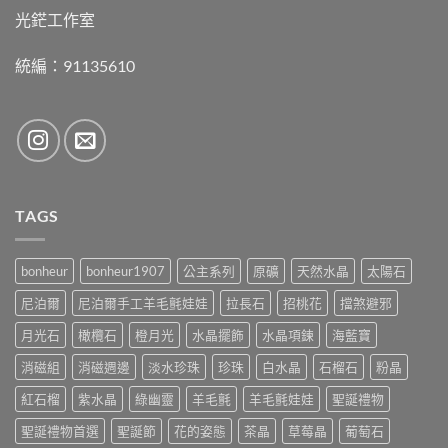
光鋩工作室
統編：91135610
TAGS
bonheur
bonheur1907
公主系列
原礦
天然水晶
太陽石
尼泊爾
尼泊爾手工羊毛氈娃娃
拉長石
招桃花
擋煞避邪
月光石
橄欖石
橙月光
水晶擺飾
水晶項鍊
海藍寶
消磁組
消磁週邊
淡水珍珠
珍珠
白水晶
石榴石
粉晶
紅石榴
紫水晶
綠幽靈
羊毛氈
羊毛氈娃娃
聖誕禮物
聖誕禮物首選
聖誕節
花的姿態
茶晶
草莓晶
葡萄石