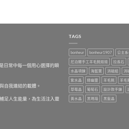
TAGS
bonheur
bonheur1907
公主系
尼泊爾手工羊毛氈娃娃
拉長石
，而是日常中每一個用心選擇的瞬
水晶項鍊
海藍寶
消磁組
消
紫水晶
綠幽靈
羊毛氈
羊毛
與自我連結的載體。
草莓晶
葡萄石
設計款手鍊
補足人生能量，為生活注入靈
黃水晶
黑瑪瑙
黑髮晶