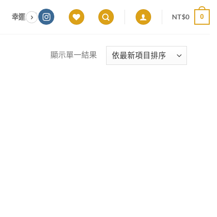
NT$
0
幸運色｜能量感應 × 色彩頻率 × 專屬設計
願望顯化｜意圖啟動 ×
0
顯示單一結果