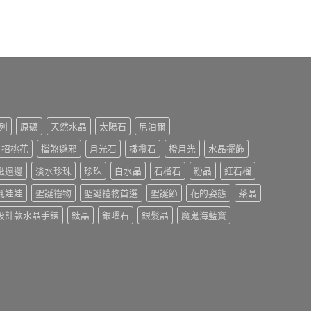
列
原礦
天然水晶
太陽石
尼泊爾
招桃花
擋煞避邪
月光石
橄欖石
橙月光
水晶擺飾
磁週邊
淡水珍珠
珍珠
白水晶
石榴石
粉晶
紅石榴
氈娃娃
聖誕禮物
聖誕禮物首選
聖誕節
花的姿態
茶晶
設計款水晶手鍊
鈦晶
銀曜石
銀髮晶
魔鬼海藍寶