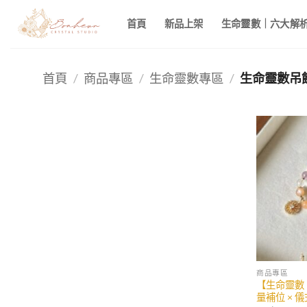
Skip
首頁
新品上架
生命靈數｜六大解析 
to
content
首頁
/
商品專區
/
生命靈數專區
/
生命靈數吊
商品專區
【生命靈數
量補位 × 