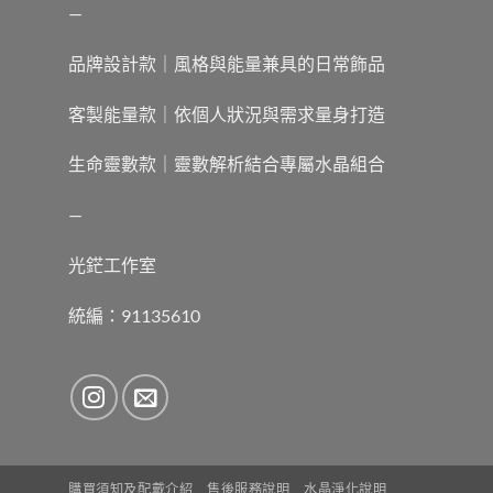
—
品牌設計款｜風格與能量兼具的日常飾品
客製能量款｜依個人狀況與需求量身打造
生命靈數款｜靈數解析結合專屬水晶組合
—
光鋩工作室
統編：91135610
購買須知及配戴介紹
售後服務說明
水晶淨化說明