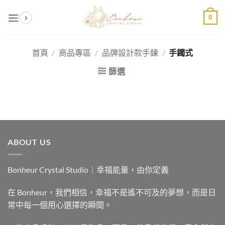
Skip
0
to
content
首頁
/
商品專區
/
品牌設計款手鍊
/
手鐲式
篩選
ABOUT US
Bonheur Crystal Studio｜幸福能量，由你定義
在 Bonheur，我們相信，幸福不是遙不可及的夢想，而是日
常中每一個用心選擇的瞬間。