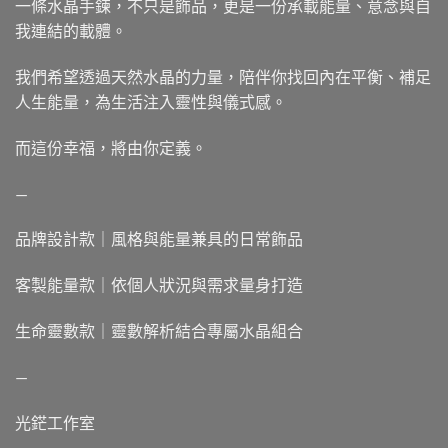
一條水晶手鍊，不只是飾品，更是一份承載能量、意念與自
我連結的載體。
我們希望透過天然水晶的力量，陪伴你找回內在平衡、補足
人生能量，為生活注入靈性與儀式感。
而這份幸福，將由你定義。
—
品牌設計款｜風格與能量兼具的日常飾品
客製能量款｜依個人狀況與需求量身打造
生命靈數款｜靈數解析結合專屬水晶組合
—
光鋩工作室