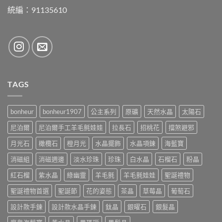
統編：91135610
TAGS
bonheur
bonheur1907
公主系列
原礦
天然水晶
太陽石
尼泊爾
尼泊爾手工羊毛氈娃娃
拉長石
招桃花
擋煞避邪
月光石
橄欖石
橙月光
水晶擺飾
水晶項鍊
海藍寶
消磁組
消磁週邊
淡水珍珠
珍珠
白水晶
石榴石
粉晶
紅石榴
紫水晶
綠幽靈
羊毛氈
羊毛氈娃娃
聖誕禮物
聖誕禮物首選
聖誕節
花的姿態
茶晶
草莓晶
葡萄石
設計款手鍊
設計款水晶手鍊
鈦晶
銀曜石
銀髮晶