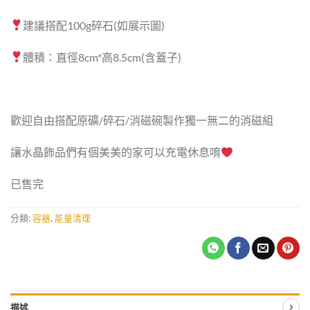
建議搭配100g碎石(如展示圖)
體積：直徑8cm*高8.5cm(含蓋子)
歡迎自由搭配原礦/碎石/消磁碗製作獨一無二的消磁組
讓水晶飾品們有個美美的家可以充電休息唷
已售完
分類:
容器
,
能量清理
描述