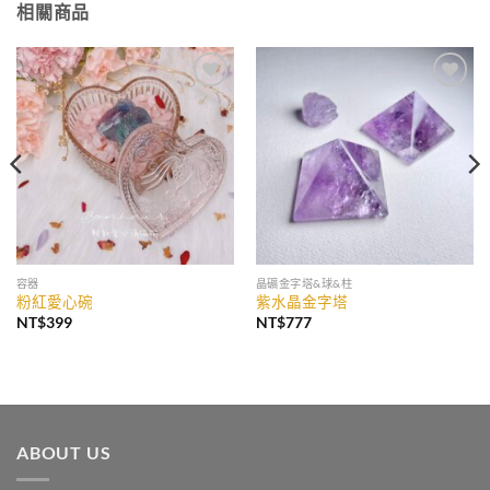
相關商品
加入
加入
收藏
收藏
容器
晶礦金字塔&球&柱
粉紅愛心碗
紫水晶金字塔
NT$
399
NT$
777
ABOUT US