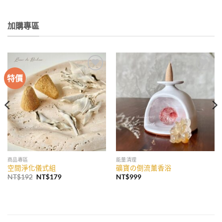
加購專區
特價
加入
加入
收藏
收藏
商品專區
能量清理
空間淨化儀式組
礦寶の倒流薰香浴
原
目
NT$
192
NT$
179
NT$
999
始
前
價
價
格：
格：
NT$192。
NT$179。