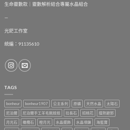
生命靈數款｜靈數解析結合專屬水晶組合
—
光鋩工作室
統編：91135610
TAGS
bonheur
bonheur1907
公主系列
原礦
天然水晶
太陽石
尼泊爾
尼泊爾手工羊毛氈娃娃
拉長石
招桃花
擋煞避邪
月光石
橄欖石
橙月光
水晶擺飾
水晶項鍊
海藍寶